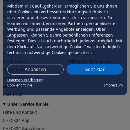
Karriere
Partnerprogramm
Mit dem Klick auf „geht klar” ermöglichen Sie uns Ihnen
Presse
Profi werden
über Cookies ein verbessertes Nutzungserlebnis zu
Unternehmen
Affiliate werden
servieren und dieses kontinuierlich zu verbessern. So
können wir Ihnen bei unseren Partnern personalisierte
CHECK24 Österreich
Werkstattpartner werden
Werbung und passende Angebote anzeigen. Über
CHECK24 Spanien
„anpassen” können Sie Ihre persönlichen Präferenzen
festlegen. Dies ist auch nachträglich jederzeit möglich. Mit
CHECK24 Zahlungsarten
Unser Engagement
dem Klick auf „Nur notwendige Cookies” werden lediglich
technisch notwendige Cookies gespeichert.
PayPal
Nachhaltigkeit
Kreditkarten
CHECK24
hilft
Kindern
Anpassen
Geht klar
Sofortüberweisung
CHECK24
hilft
der Natur
Rechnung
Datenschutzerklärung
Cookierichtlinie
Impressum
Lastschrift
Ratenkauf
Unser Service für Sie
Hilfe und Kontakt
CHECK24 App
CHECK24 Gutscheine