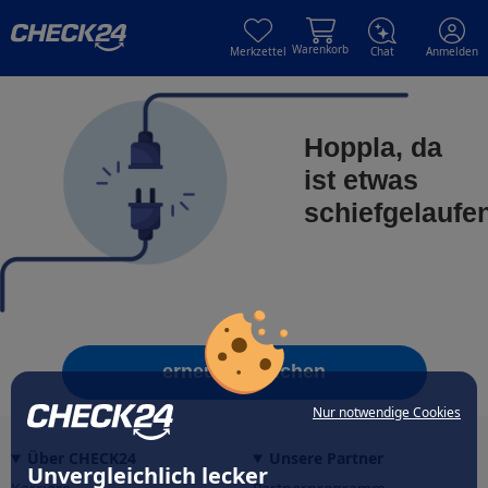
Skip to main content
Skip to main content
Warenkorb
Merkzettel
Chat
Anmelden
Hoppla, da
ist etwas
schiefgelaufe
erneut versuchen
Nur notwendige Cookies
Über CHECK24
Unsere Partner
Unvergleichlich lecker