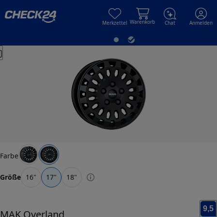
Skip to main content
Skip to main content
Warenkorb
Merkzettel
Chat
Anmelden
Farbe
Größe
16
"
17
"
18
"
9,5
MAK
Overland