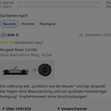
2 Sterne
0
%
1 Stern
0
%
Fahrzeug wählen
und Felgengutachten erhalten
Sortieren nach
Dimension
Breite (in Zoll)
Neueste
Höchste
Niedrigste
7
DO
Größe (in Zoll)
Dirk O.
22. Dezember 2025
17
Verifizierter Kauf
Einpresstiefe (in mm)
50
Peugeot Boxer 2.0 HDi
Gloss Black Mirror Ring, 16 Zoll
Lochkreis (Anzahl der Löcher)
6
+
Lochkreis-Durchmesser (in mm)
120
Mittenloch-Durchmesser (in
74,5
mm)
Die Lieferung war „pünktlich wie die Maurer“ und top verpackt!
Die Felgen ohne Beanstandung und von qualitativ hochwertiger
Traglast (in kg)
1215
Fertigung! Empfehlenswert ohne Einschränkungen!
Allgemeine Produktsicherheit
(GPSR)
Über CHECK24
Unsere Partner