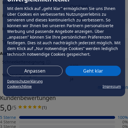
Modellname
Overland
Mit dem Klick auf „geht klar” ermöglichen Sie uns Ihnen
über Cookies ein verbessertes Nutzungserlebnis zu
Farbe
Matt Black
servieren und dieses kontinuierlich zu verbessern. So
können wir Ihnen bei unseren Partnern personalisierte
Material
Werbung und passende Angebote anzeigen. Über
alu
„anpassen” können Sie Ihre persönlichen Präferenzen
Typ
festlegen. Dies ist auch nachträglich jederzeit möglich. Mit
-
dem Klick auf „Nur notwendige Cookies” werden lediglich
Ausführung
technisch notwendige Cookies gespeichert.
Schneeketteneignung
nein
Anpassen
Geht klar
Wintereignung
ja
Datenschutzerklärung
Felgengutachten
Cookierichtlinie
Impressum
mehr anzeigen
Eintragungsfrei
Kundenbewertungen
-
5,0
/5
(
1
)
Freigabe
-
5 Sterne
100
%
Gutachten Link
4 Sterne
0
%
-
3 Sterne
0
%