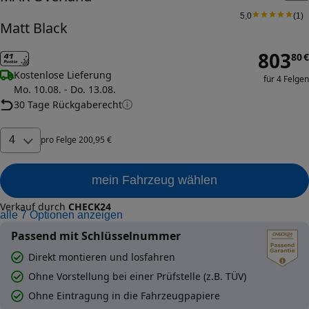
5,0
(
1
)
Matt Black
803
80
€
Kostenlose Lieferung
für 4 Felgen
Mo. 10.08. - Do. 13.08.
30 Tage Rückgaberecht
4
pro
Felge
200
,
95
€
mein Fahrzeug wählen
Verkauf durch
CHECK24
alle
7
Optionen anzeigen
Passend mit Schlüsselnummer
Direkt montieren und losfahren
Ohne Vorstellung bei einer Prüfstelle (z.B. TÜV)
Ohne Eintragung in die Fahrzeugpapiere