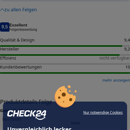
zu allen Felgen
Exzellent
9,5
Felgenbewertung
Qualität & Design
9,4
Hersteller
9,2
Effizienz
nicht verfügbar
Kundenbewertungen
10
mehr anzeigen
Produktdetails Felge
Generelle Merkmale
Nur notwendige Cookies
Hersteller
MAK
Unvergleichlich lecker