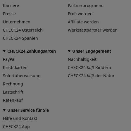
Herstellerkontakt
MAK S.p.A., Via C. Colombo
Karriere
Partnerprogramm
14 – 25013 Carpenedolo (BS)
Presse
Profi werden
Italy, www.makwheels.it
Unternehmen
Affiliate werden
CHECK24 Österreich
Werkstattpartner werden
CHECK24 Spanien
CHECK24 Zahlungsarten
Unser Engagement
PayPal
Nachhaltigkeit
Kreditkarten
CHECK24
hilft
Kindern
Sofortüberweisung
CHECK24
hilft
der Natur
Rechnung
Lastschrift
Ratenkauf
Unser Service für Sie
Hilfe und Kontakt
CHECK24 App