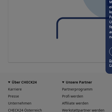
M
e
k
P
Ü
f
a
n
D
Co
Über CHECK24
Unsere Partner
Karriere
Partnerprogramm
Presse
Profi werden
Unternehmen
Affiliate werden
CHECK24 Österreich
Werkstattpartner werden