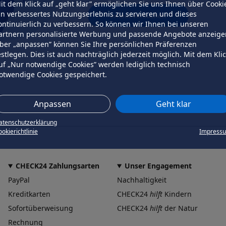
it dem Klick auf „geht klar” ermöglichen Sie uns Ihnen über Cooki
in verbessertes Nutzungserlebnis zu servieren und dieses
erneut versuchen
ontinuierlich zu verbessern. So können wir Ihnen bei unseren
artnern personalisierte Werbung und passende Angebote anzeige
ber „anpassen” können Sie Ihre persönlichen Präferenzen
estlegen. Dies ist auch nachträglich jederzeit möglich. Mit dem Kli
uf „Nur notwendige Cookies” werden lediglich technisch
otwendige Cookies gespeichert.
Anpassen
Geht klar
atenschutzerklärung
okierichtlinie
Impress
CHECK24 Zahlungsarten
Unser Engagement
PayPal
Nachhaltigkeit
Kreditkarten
CHECK24
hilft
Kindern
Sofortüberweisung
CHECK24
hilft
der Natur
Rechnung