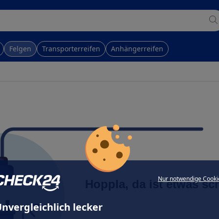
Felgen
Transporterreifen
Anhängerreifen
Nur notwendige Cooki
Hoppla, da ist etwas sc
nvergleichlich lecker