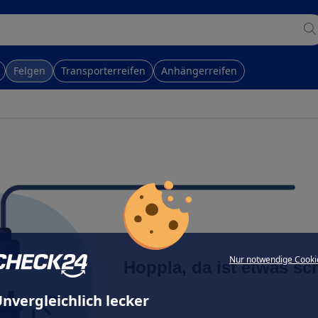
Felgen
Transporterreifen
Anhängerreifen
Nur notwendige Cooki
Hoppla, da ist etwas sc
nvergleichlich lecker