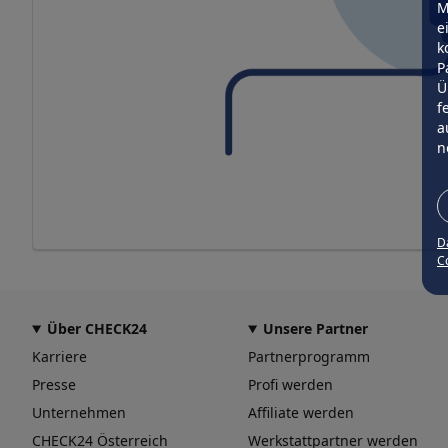
M
e
k
P
Ü
f
a
n
D
Co
Über CHECK24
Unsere Partner
Karriere
Partnerprogramm
Presse
Profi werden
Unternehmen
Affiliate werden
CHECK24 Österreich
Werkstattpartner werden