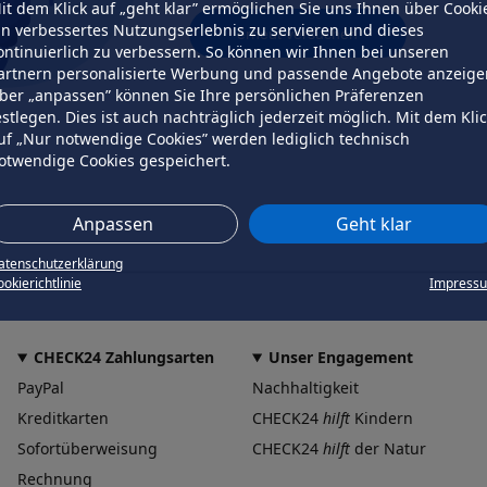
it dem Klick auf „geht klar” ermöglichen Sie uns Ihnen über Cooki
in verbessertes Nutzungserlebnis zu servieren und dieses
erneut versuchen
ontinuierlich zu verbessern. So können wir Ihnen bei unseren
artnern personalisierte Werbung und passende Angebote anzeige
ber „anpassen” können Sie Ihre persönlichen Präferenzen
estlegen. Dies ist auch nachträglich jederzeit möglich. Mit dem Kli
uf „Nur notwendige Cookies” werden lediglich technisch
otwendige Cookies gespeichert.
Anpassen
Geht klar
atenschutzerklärung
okierichtlinie
Impress
CHECK24 Zahlungsarten
Unser Engagement
PayPal
Nachhaltigkeit
Kreditkarten
CHECK24
hilft
Kindern
Sofortüberweisung
CHECK24
hilft
der Natur
Rechnung