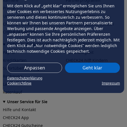
Karriere
Partnerprogramm
Mit dem Klick auf „geht klar” ermöglichen Sie uns Ihnen
Presse
Profi werden
über Cookies ein verbessertes Nutzungserlebnis zu
Unternehmen
Affiliate werden
servieren und dieses kontinuierlich zu verbessern. So
können wir Ihnen bei unseren Partnern personalisierte
CHECK24 Österreich
Werkstattpartner werden
Werbung und passende Angebote anzeigen. Über
CHECK24 Spanien
„anpassen” können Sie Ihre persönlichen Präferenzen
festlegen. Dies ist auch nachträglich jederzeit möglich. Mit
CHECK24 Zahlungsarten
Unser Engagement
dem Klick auf „Nur notwendige Cookies” werden lediglich
technisch notwendige Cookies gespeichert.
PayPal
Nachhaltigkeit
Kreditkarten
CHECK24
hilft
Kindern
Anpassen
Geht klar
Sofortüberweisung
CHECK24
hilft
der Natur
Rechnung
Datenschutzerklärung
Cookierichtlinie
Impressum
Lastschrift
Ratenkauf
Unser Service für Sie
Hilfe und Kontakt
CHECK24 App
CHECK24 Gutscheine