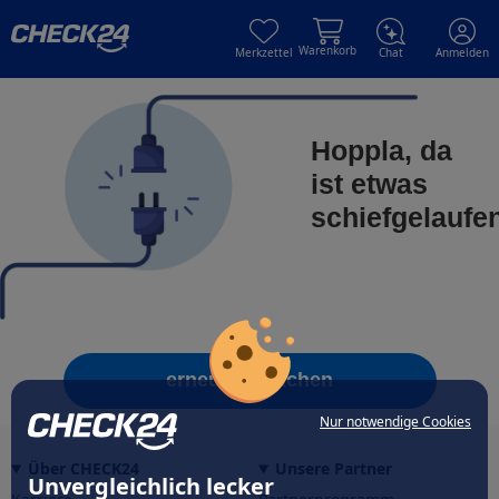
Skip to main content
Skip to main content
Warenkorb
Merkzettel
Chat
Anmelden
Hoppla, da
ist etwas
schiefgelaufe
erneut versuchen
Nur notwendige Cookies
Über CHECK24
Unsere Partner
Unvergleichlich lecker