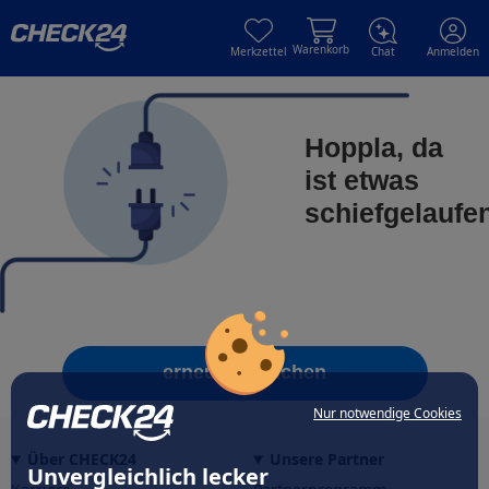
Skip to main content
Skip to main content
Warenkorb
Merkzettel
Chat
Anmelden
Hoppla, da
ist etwas
schiefgelaufe
erneut versuchen
Nur notwendige Cookies
Über CHECK24
Unsere Partner
Unvergleichlich lecker