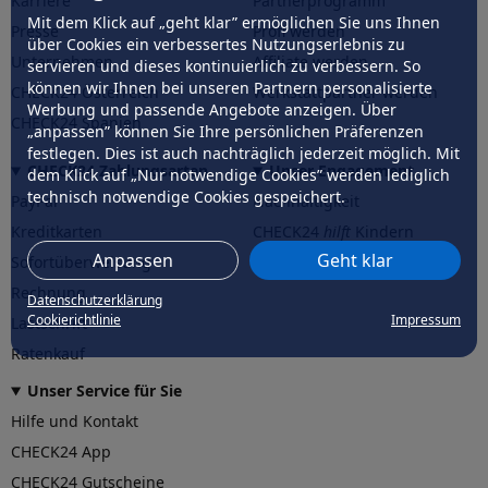
Karriere
Partnerprogramm
Mit dem Klick auf „geht klar” ermöglichen Sie uns Ihnen
Presse
Profi werden
über Cookies ein verbessertes Nutzungserlebnis zu
Unternehmen
Affiliate werden
servieren und dieses kontinuierlich zu verbessern. So
können wir Ihnen bei unseren Partnern personalisierte
CHECK24 Österreich
Werkstattpartner werden
Werbung und passende Angebote anzeigen. Über
CHECK24 Spanien
„anpassen” können Sie Ihre persönlichen Präferenzen
festlegen. Dies ist auch nachträglich jederzeit möglich. Mit
CHECK24 Zahlungsarten
Unser Engagement
dem Klick auf „Nur notwendige Cookies” werden lediglich
technisch notwendige Cookies gespeichert.
PayPal
Nachhaltigkeit
Kreditkarten
CHECK24
hilft
Kindern
Anpassen
Geht klar
Sofortüberweisung
CHECK24
hilft
der Natur
Rechnung
Datenschutzerklärung
Cookierichtlinie
Impressum
Lastschrift
Ratenkauf
Unser Service für Sie
Hilfe und Kontakt
CHECK24 App
CHECK24 Gutscheine