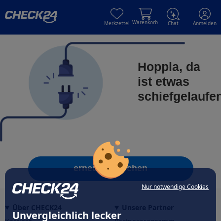
Skip to main content
Skip to main content
Warenkorb
Merkzettel
Chat
Anmelden
Hoppla, da
ist etwas
schiefgelaufe
erneut versuchen
Nur notwendige Cookies
Über CHECK24
Unsere Partner
Unvergleichlich lecker