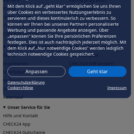
Karriere
Partnerprogramm
Mit dem Klick auf „geht klar” ermöglichen Sie uns Ihnen
Presse
Profi werden
über Cookies ein verbessertes Nutzungserlebnis zu
Unternehmen
Affiliate werden
servieren und dieses kontinuierlich zu verbessern. So
können wir Ihnen bei unseren Partnern personalisierte
CHECK24 Österreich
Werkstattpartner werden
Werbung und passende Angebote anzeigen. Über
CHECK24 Spanien
„anpassen” können Sie Ihre persönlichen Präferenzen
festlegen. Dies ist auch nachträglich jederzeit möglich. Mit
CHECK24 Zahlungsarten
Unser Engagement
dem Klick auf „Nur notwendige Cookies” werden lediglich
technisch notwendige Cookies gespeichert.
PayPal
Nachhaltigkeit
Kreditkarten
CHECK24
hilft
Kindern
Anpassen
Geht klar
Sofortüberweisung
CHECK24
hilft
der Natur
Rechnung
Datenschutzerklärung
Cookierichtlinie
Impressum
Lastschrift
Ratenkauf
Unser Service für Sie
Hilfe und Kontakt
CHECK24 App
CHECK24 Gutscheine