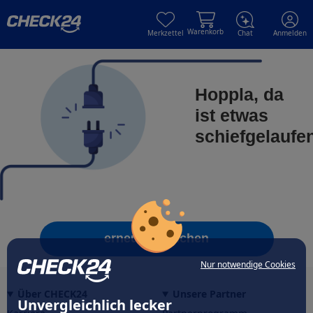
Skip to main content
Skip to main content
Warenkorb
Merkzettel
Chat
Anmelden
Hoppla, da
ist etwas
schiefgelaufe
erneut versuchen
Nur notwendige Cookies
Über CHECK24
Unsere Partner
Unvergleichlich lecker