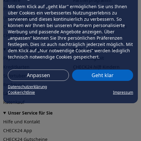
Karriere
Partnerprogramm
Mit dem Klick auf „geht klar” ermöglichen Sie uns Ihnen
Presse
Profi werden
über Cookies ein verbessertes Nutzungserlebnis zu
Unternehmen
Affiliate werden
servieren und dieses kontinuierlich zu verbessern. So
können wir Ihnen bei unseren Partnern personalisierte
CHECK24 Österreich
Werkstattpartner werden
Werbung und passende Angebote anzeigen. Über
CHECK24 Spanien
„anpassen” können Sie Ihre persönlichen Präferenzen
festlegen. Dies ist auch nachträglich jederzeit möglich. Mit
CHECK24 Zahlungsarten
Unser Engagement
dem Klick auf „Nur notwendige Cookies” werden lediglich
technisch notwendige Cookies gespeichert.
PayPal
Nachhaltigkeit
Kreditkarten
CHECK24
hilft
Kindern
Anpassen
Geht klar
Sofortüberweisung
CHECK24
hilft
der Natur
Rechnung
Datenschutzerklärung
Cookierichtlinie
Impressum
Lastschrift
Ratenkauf
Unser Service für Sie
Hilfe und Kontakt
CHECK24 App
CHECK24 Gutscheine