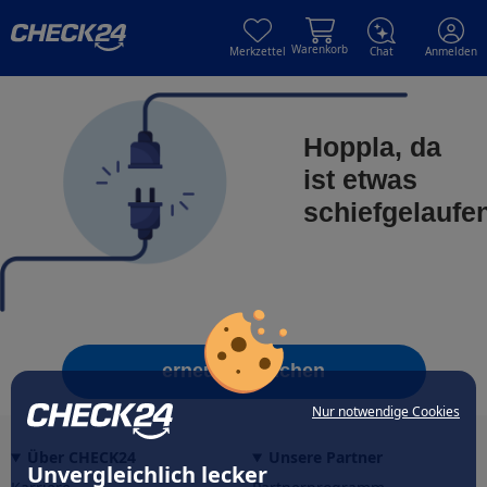
Skip to main content
Skip to main content
Warenkorb
Merkzettel
Chat
Anmelden
Hoppla, da
ist etwas
schiefgelaufe
erneut versuchen
Nur notwendige Cookies
Über CHECK24
Unsere Partner
Unvergleichlich lecker