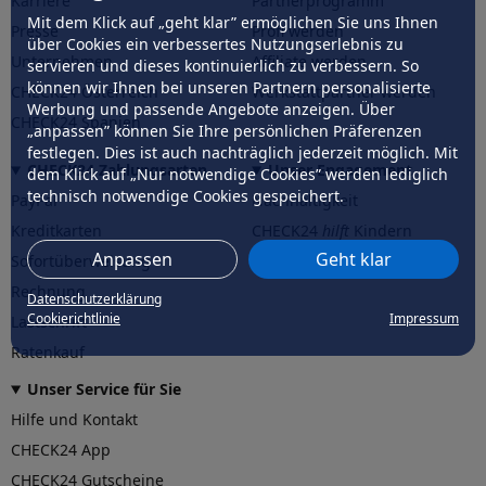
Karriere
Partnerprogramm
Mit dem Klick auf „geht klar” ermöglichen Sie uns Ihnen
Presse
Profi werden
über Cookies ein verbessertes Nutzungserlebnis zu
Unternehmen
Affiliate werden
servieren und dieses kontinuierlich zu verbessern. So
können wir Ihnen bei unseren Partnern personalisierte
CHECK24 Österreich
Werkstattpartner werden
Werbung und passende Angebote anzeigen. Über
CHECK24 Spanien
„anpassen” können Sie Ihre persönlichen Präferenzen
festlegen. Dies ist auch nachträglich jederzeit möglich. Mit
CHECK24 Zahlungsarten
Unser Engagement
dem Klick auf „Nur notwendige Cookies” werden lediglich
technisch notwendige Cookies gespeichert.
PayPal
Nachhaltigkeit
Kreditkarten
CHECK24
hilft
Kindern
Anpassen
Geht klar
Sofortüberweisung
CHECK24
hilft
der Natur
Rechnung
Datenschutzerklärung
Cookierichtlinie
Impressum
Lastschrift
Ratenkauf
Unser Service für Sie
Hilfe und Kontakt
CHECK24 App
CHECK24 Gutscheine