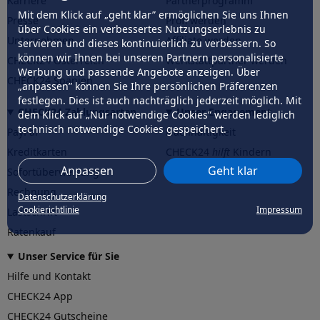
Karriere
Partnerprogramm
Mit dem Klick auf „geht klar” ermöglichen Sie uns Ihnen
Presse
Profi werden
über Cookies ein verbessertes Nutzungserlebnis zu
Unternehmen
Affiliate werden
servieren und dieses kontinuierlich zu verbessern. So
können wir Ihnen bei unseren Partnern personalisierte
CHECK24 Österreich
Werkstattpartner werden
Werbung und passende Angebote anzeigen. Über
CHECK24 Spanien
„anpassen” können Sie Ihre persönlichen Präferenzen
festlegen. Dies ist auch nachträglich jederzeit möglich. Mit
CHECK24 Zahlungsarten
Unser Engagement
dem Klick auf „Nur notwendige Cookies” werden lediglich
technisch notwendige Cookies gespeichert.
PayPal
Nachhaltigkeit
Kreditkarten
CHECK24
hilft
Kindern
Anpassen
Geht klar
Sofortüberweisung
CHECK24
hilft
der Natur
Rechnung
Datenschutzerklärung
Cookierichtlinie
Impressum
Lastschrift
Ratenkauf
Unser Service für Sie
Hilfe und Kontakt
CHECK24 App
CHECK24 Gutscheine