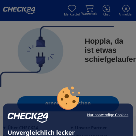
Skip to main content
Skip to main content
Warenkorb
Merkzettel
Chat
Anmelden
Hoppla, da
ist etwas
schiefgelaufe
erneut versuchen
Nur notwendige Cookies
Über CHECK24
Unsere Partner
Unvergleichlich lecker