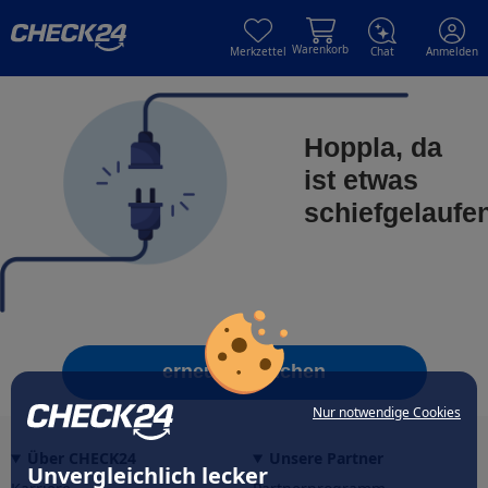
Skip to main content
Skip to main content
Warenkorb
Merkzettel
Chat
Anmelden
Hoppla, da
ist etwas
schiefgelaufe
erneut versuchen
Nur notwendige Cookies
Über CHECK24
Unsere Partner
Unvergleichlich lecker