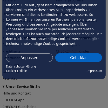
Karriere
Partnerprogramm
Mit dem Klick auf „geht klar” ermöglichen Sie uns Ihnen
Presse
Profi werden
über Cookies ein verbessertes Nutzungserlebnis zu
Unternehmen
Affiliate werden
servieren und dieses kontinuierlich zu verbessern. So
können wir Ihnen bei unseren Partnern personalisierte
CHECK24 Österreich
Werkstattpartner werden
Werbung und passende Angebote anzeigen. Über
CHECK24 Spanien
„anpassen” können Sie Ihre persönlichen Präferenzen
festlegen. Dies ist auch nachträglich jederzeit möglich. Mit
CHECK24 Zahlungsarten
Unser Engagement
dem Klick auf „Nur notwendige Cookies” werden lediglich
technisch notwendige Cookies gespeichert.
PayPal
Nachhaltigkeit
Kreditkarten
CHECK24
hilft
Kindern
Anpassen
Geht klar
Sofortüberweisung
CHECK24
hilft
der Natur
Rechnung
Datenschutzerklärung
Cookierichtlinie
Impressum
Lastschrift
Ratenkauf
Unser Service für Sie
Hilfe und Kontakt
CHECK24 App
CHECK24 Gutscheine