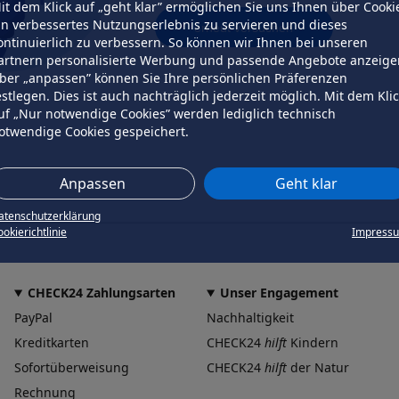
it dem Klick auf „geht klar” ermöglichen Sie uns Ihnen über Cooki
in verbessertes Nutzungserlebnis zu servieren und dieses
erneut versuchen
ontinuierlich zu verbessern. So können wir Ihnen bei unseren
artnern personalisierte Werbung und passende Angebote anzeige
ber „anpassen” können Sie Ihre persönlichen Präferenzen
estlegen. Dies ist auch nachträglich jederzeit möglich. Mit dem Kli
uf „Nur notwendige Cookies” werden lediglich technisch
otwendige Cookies gespeichert.
Anpassen
Geht klar
atenschutzerklärung
okierichtlinie
Impress
CHECK24 Zahlungsarten
Unser Engagement
PayPal
Nachhaltigkeit
Kreditkarten
CHECK24
hilft
Kindern
Sofortüberweisung
CHECK24
hilft
der Natur
Rechnung