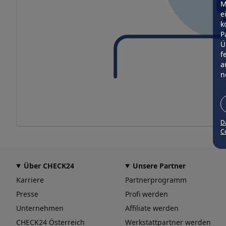
M
e
k
P
Ü
f
a
n
D
Co
Über CHECK24
Unsere Partner
Karriere
Partnerprogramm
Presse
Profi werden
Unternehmen
Affiliate werden
CHECK24 Österreich
Werkstattpartner werden