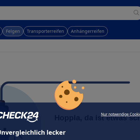
Felgen
Transporterreifen
Anhängerreifen
Nur notwendige Cooki
Hoppla, da ist etwas sc
nvergleichlich lecker