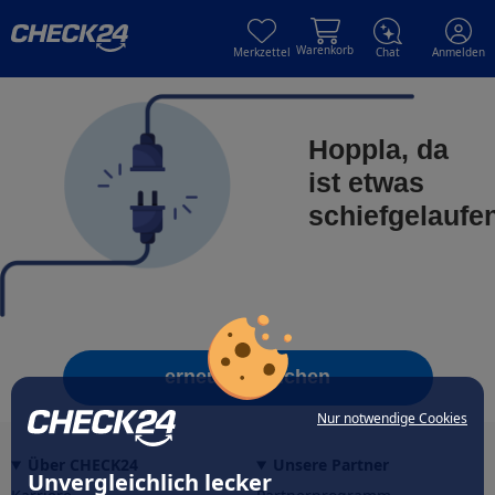
Skip to main content
Skip to main content
Warenkorb
Merkzettel
Chat
Anmelden
Hoppla, da
ist etwas
schiefgelaufe
erneut versuchen
Nur notwendige Cookies
Über CHECK24
Unsere Partner
Unvergleichlich lecker