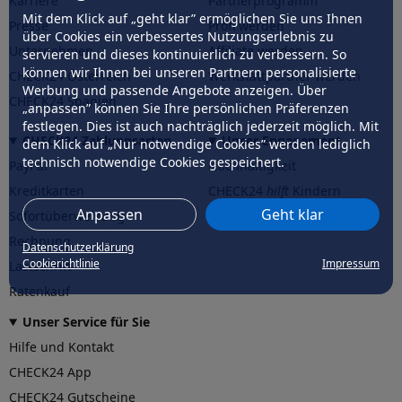
Karriere
Partnerprogramm
Mit dem Klick auf „geht klar” ermöglichen Sie uns Ihnen
Presse
Profi werden
über Cookies ein verbessertes Nutzungserlebnis zu
Unternehmen
Affiliate werden
servieren und dieses kontinuierlich zu verbessern. So
können wir Ihnen bei unseren Partnern personalisierte
CHECK24 Österreich
Werkstattpartner werden
Werbung und passende Angebote anzeigen. Über
CHECK24 Spanien
„anpassen” können Sie Ihre persönlichen Präferenzen
festlegen. Dies ist auch nachträglich jederzeit möglich. Mit
CHECK24 Zahlungsarten
Unser Engagement
dem Klick auf „Nur notwendige Cookies” werden lediglich
technisch notwendige Cookies gespeichert.
PayPal
Nachhaltigkeit
Kreditkarten
CHECK24
hilft
Kindern
Anpassen
Geht klar
Sofortüberweisung
CHECK24
hilft
der Natur
Rechnung
Datenschutzerklärung
Cookierichtlinie
Impressum
Lastschrift
Ratenkauf
Unser Service für Sie
Hilfe und Kontakt
CHECK24 App
CHECK24 Gutscheine