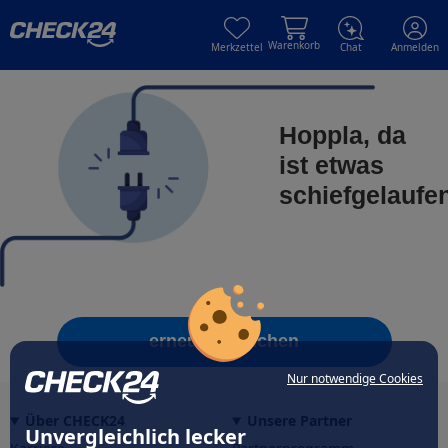
Skip to main content
Skip to main content
Warenkorb
Merkzettel
Chat
Anmelden
Hoppla, da
ist etwas
schiefgelaufe
erneut versuchen
Nur notwendige Cookies
Über CHECK24
Unsere Partner
Unvergleichlich lecker