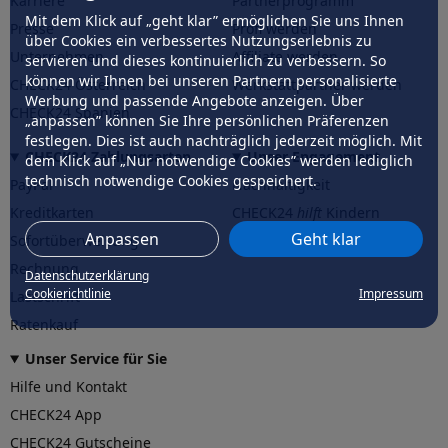
Karriere
Partnerprogramm
Mit dem Klick auf „geht klar” ermöglichen Sie uns Ihnen
Presse
Profi werden
über Cookies ein verbessertes Nutzungserlebnis zu
Unternehmen
Affiliate werden
servieren und dieses kontinuierlich zu verbessern. So
können wir Ihnen bei unseren Partnern personalisierte
CHECK24 Österreich
Werkstattpartner werden
Werbung und passende Angebote anzeigen. Über
CHECK24 Spanien
„anpassen” können Sie Ihre persönlichen Präferenzen
festlegen. Dies ist auch nachträglich jederzeit möglich. Mit
CHECK24 Zahlungsarten
Unser Engagement
dem Klick auf „Nur notwendige Cookies” werden lediglich
technisch notwendige Cookies gespeichert.
PayPal
Nachhaltigkeit
Kreditkarten
CHECK24
hilft
Kindern
Anpassen
Geht klar
Sofortüberweisung
CHECK24
hilft
der Natur
Rechnung
Datenschutzerklärung
Cookierichtlinie
Impressum
Lastschrift
Ratenkauf
Unser Service für Sie
Hilfe und Kontakt
CHECK24 App
CHECK24 Gutscheine