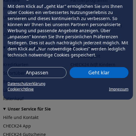
Karriere
Partnerprogramm
Mit dem Klick auf „geht klar” ermöglichen Sie uns Ihnen
Presse
Profi werden
über Cookies ein verbessertes Nutzungserlebnis zu
Unternehmen
Affiliate werden
servieren und dieses kontinuierlich zu verbessern. So
können wir Ihnen bei unseren Partnern personalisierte
CHECK24 Österreich
Werkstattpartner werden
Werbung und passende Angebote anzeigen. Über
CHECK24 Spanien
„anpassen” können Sie Ihre persönlichen Präferenzen
festlegen. Dies ist auch nachträglich jederzeit möglich. Mit
CHECK24 Zahlungsarten
Unser Engagement
dem Klick auf „Nur notwendige Cookies” werden lediglich
technisch notwendige Cookies gespeichert.
PayPal
Nachhaltigkeit
Kreditkarten
CHECK24
hilft
Kindern
Anpassen
Geht klar
Sofortüberweisung
CHECK24
hilft
der Natur
Rechnung
Datenschutzerklärung
Cookierichtlinie
Impressum
Lastschrift
Ratenkauf
Unser Service für Sie
Hilfe und Kontakt
CHECK24 App
CHECK24 Gutscheine