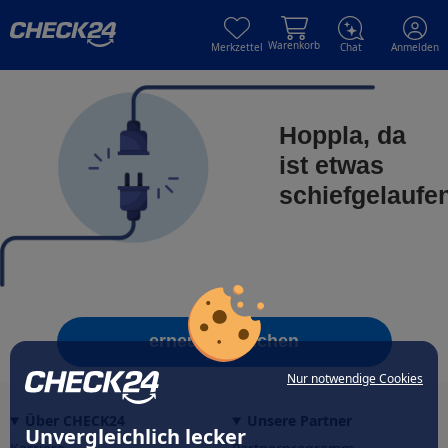
Skip to main content
Skip to main content
Warenkorb
Merkzettel
Chat
Anmelden
Hoppla, da
ist etwas
schiefgelaufe
erneut versuchen
Nur notwendige Cookies
Über CHECK24
Unsere Partner
Unvergleichlich lecker