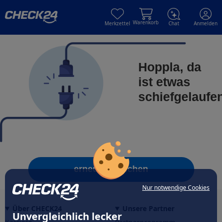
Skip to main content
Skip to main content
Warenkorb
Merkzettel
Chat
Anmelden
Hoppla, da
ist etwas
schiefgelaufe
erneut versuchen
Nur notwendige Cookies
Über CHECK24
Unsere Partner
Unvergleichlich lecker