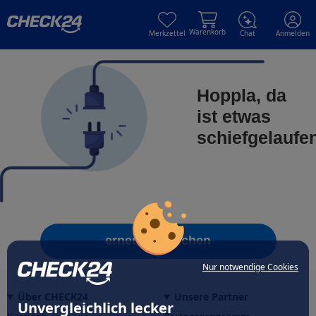
Skip to main content
Skip to main content
Warenkorb
Merkzettel
Chat
Anmelden
Hoppla, da
ist etwas
schiefgelaufe
erneut versuchen
Nur notwendige Cookies
Über CHECK24
Unsere Partner
Unvergleichlich lecker