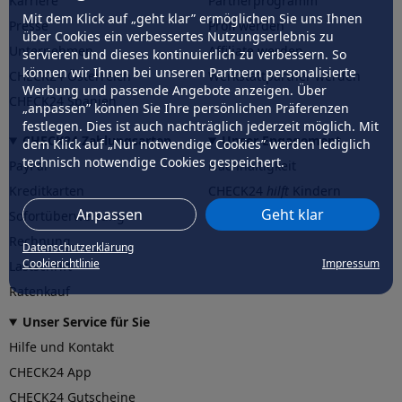
Karriere
Partnerprogramm
Mit dem Klick auf „geht klar” ermöglichen Sie uns Ihnen
Presse
Profi werden
über Cookies ein verbessertes Nutzungserlebnis zu
Unternehmen
Affiliate werden
servieren und dieses kontinuierlich zu verbessern. So
können wir Ihnen bei unseren Partnern personalisierte
CHECK24 Österreich
Werkstattpartner werden
Werbung und passende Angebote anzeigen. Über
CHECK24 Spanien
„anpassen” können Sie Ihre persönlichen Präferenzen
festlegen. Dies ist auch nachträglich jederzeit möglich. Mit
CHECK24 Zahlungsarten
Unser Engagement
dem Klick auf „Nur notwendige Cookies” werden lediglich
technisch notwendige Cookies gespeichert.
PayPal
Nachhaltigkeit
Kreditkarten
CHECK24
hilft
Kindern
Anpassen
Geht klar
Sofortüberweisung
CHECK24
hilft
der Natur
Rechnung
Datenschutzerklärung
Cookierichtlinie
Impressum
Lastschrift
Ratenkauf
Unser Service für Sie
Hilfe und Kontakt
CHECK24 App
CHECK24 Gutscheine