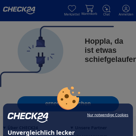
Skip to main content
Skip to main content
Warenkorb
Merkzettel
Chat
Anmelden
Hoppla, da
ist etwas
schiefgelaufe
erneut versuchen
Nur notwendige Cookies
Über CHECK24
Unsere Partner
Unvergleichlich lecker