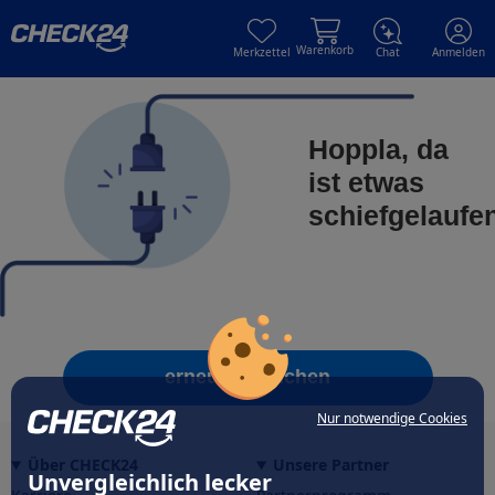
Skip to main content
Skip to main content
Warenkorb
Merkzettel
Chat
Anmelden
Hoppla, da
ist etwas
schiefgelaufe
erneut versuchen
Nur notwendige Cookies
Über CHECK24
Unsere Partner
Unvergleichlich lecker