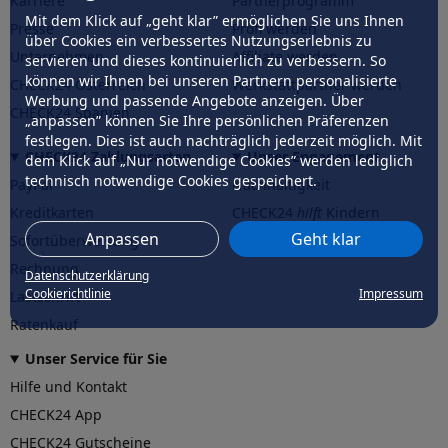
Karriere
Partnerprogramm
Mit dem Klick auf „geht klar” ermöglichen Sie uns Ihnen
Presse
Profi werden
über Cookies ein verbessertes Nutzungserlebnis zu
Unternehmen
Affiliate werden
servieren und dieses kontinuierlich zu verbessern. So
können wir Ihnen bei unseren Partnern personalisierte
CHECK24 Österreich
Werkstattpartner werden
Werbung und passende Angebote anzeigen. Über
CHECK24 Spanien
„anpassen” können Sie Ihre persönlichen Präferenzen
festlegen. Dies ist auch nachträglich jederzeit möglich. Mit
CHECK24 Zahlungsarten
Unser Engagement
dem Klick auf „Nur notwendige Cookies” werden lediglich
technisch notwendige Cookies gespeichert.
PayPal
Nachhaltigkeit
Kreditkarten
CHECK24
hilft
Kindern
Anpassen
Geht klar
Sofortüberweisung
CHECK24
hilft
der Natur
Rechnung
Datenschutzerklärung
Cookierichtlinie
Impressum
Lastschrift
Ratenkauf
Unser Service für Sie
Hilfe und Kontakt
CHECK24 App
CHECK24 Gutscheine