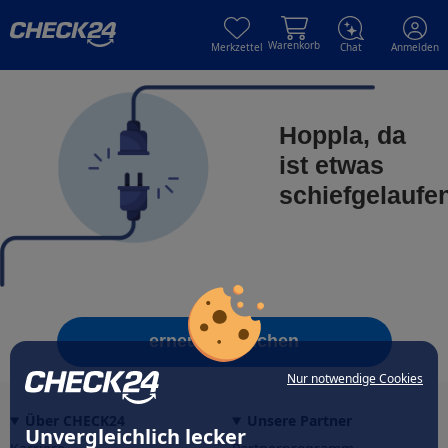
Skip to main content
Skip to main content
Warenkorb
Merkzettel
Chat
Anmelden
Hoppla, da
ist etwas
schiefgelaufe
erneut versuchen
Nur notwendige Cookies
Über CHECK24
Unsere Partner
Unvergleichlich lecker