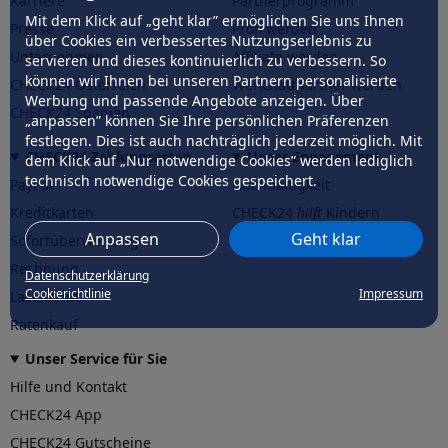
Karriere
Partnerprogramm
Mit dem Klick auf „geht klar” ermöglichen Sie uns Ihnen
Presse
Profi werden
über Cookies ein verbessertes Nutzungserlebnis zu
Unternehmen
Affiliate werden
servieren und dieses kontinuierlich zu verbessern. So
können wir Ihnen bei unseren Partnern personalisierte
CHECK24 Österreich
Werkstattpartner werden
Werbung und passende Angebote anzeigen. Über
CHECK24 Spanien
„anpassen” können Sie Ihre persönlichen Präferenzen
festlegen. Dies ist auch nachträglich jederzeit möglich. Mit
CHECK24 Zahlungsarten
Unser Engagement
dem Klick auf „Nur notwendige Cookies” werden lediglich
technisch notwendige Cookies gespeichert.
PayPal
Nachhaltigkeit
Kreditkarten
CHECK24
hilft
Kindern
Anpassen
Geht klar
Sofortüberweisung
CHECK24
hilft
der Natur
Rechnung
Datenschutzerklärung
Cookierichtlinie
Impressum
Lastschrift
Ratenkauf
Unser Service für Sie
Hilfe und Kontakt
CHECK24 App
CHECK24 Gutscheine