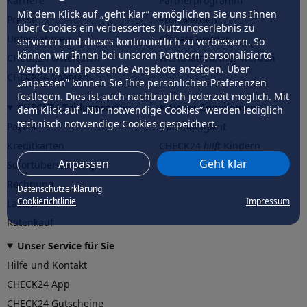
Karriere
Partnerprogramm
Mit dem Klick auf „geht klar” ermöglichen Sie uns Ihnen
Presse
Profi werden
über Cookies ein verbessertes Nutzungserlebnis zu
Unternehmen
Affiliate werden
servieren und dieses kontinuierlich zu verbessern. So
können wir Ihnen bei unseren Partnern personalisierte
CHECK24 Österreich
Werkstattpartner werden
Werbung und passende Angebote anzeigen. Über
CHECK24 Spanien
„anpassen” können Sie Ihre persönlichen Präferenzen
festlegen. Dies ist auch nachträglich jederzeit möglich. Mit
CHECK24 Zahlungsarten
Unser Engagement
dem Klick auf „Nur notwendige Cookies” werden lediglich
technisch notwendige Cookies gespeichert.
PayPal
Nachhaltigkeit
Kreditkarten
CHECK24
hilft
Kindern
Anpassen
Geht klar
Sofortüberweisung
CHECK24
hilft
der Natur
Rechnung
Datenschutzerklärung
Cookierichtlinie
Impressum
Lastschrift
Ratenkauf
Unser Service für Sie
Hilfe und Kontakt
CHECK24 App
CHECK24 Gutscheine