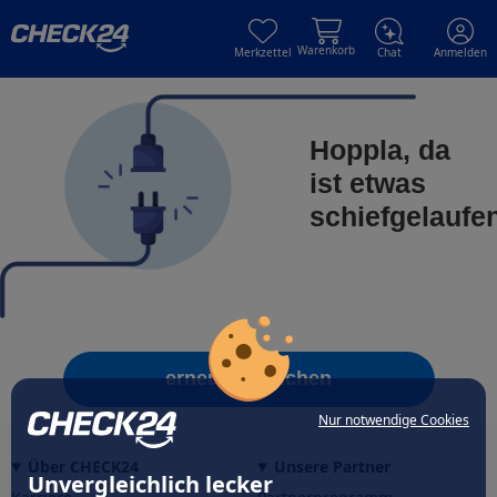
Skip to main content
Skip to main content
Warenkorb
Merkzettel
Chat
Anmelden
Hoppla, da
ist etwas
schiefgelaufe
erneut versuchen
Nur notwendige Cookies
Über CHECK24
Unsere Partner
Unvergleichlich lecker