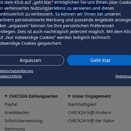
it dem Klick auf „geht klar” ermöglichen Sie uns Ihnen über Cooki
in verbessertes Nutzungserlebnis zu servieren und dieses
erneut versuchen
ontinuierlich zu verbessern. So können wir Ihnen bei unseren
artnern personalisierte Werbung und passende Angebote anzeige
ber „anpassen” können Sie Ihre persönlichen Präferenzen
estlegen. Dies ist auch nachträglich jederzeit möglich. Mit dem Kli
uf „Nur notwendige Cookies” werden lediglich technisch
otwendige Cookies gespeichert.
Anpassen
Geht klar
atenschutzerklärung
okierichtlinie
Impress
CHECK24 Zahlungsarten
Unser Engagement
PayPal
Nachhaltigkeit
Kreditkarten
CHECK24
hilft
Kindern
Sofortüberweisung
CHECK24
hilft
der Natur
Rechnung