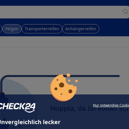
Felgen
Transporterreifen
Anhängerreifen
Nur notwendige Cooki
Hoppla, da ist etwas sc
nvergleichlich lecker