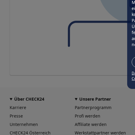
M
e
k
P
Ü
f
a
n
D
Co
Über CHECK24
Unsere Partner
Karriere
Partnerprogramm
Presse
Profi werden
Unternehmen
Affiliate werden
CHECK24 Österreich
Werkstattpartner werden