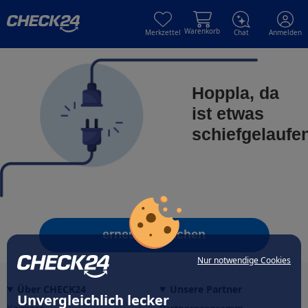
Skip to main content
Skip to main content
Warenkorb
Merkzettel
Chat
Anmelden
Hoppla, da
ist etwas
schiefgelaufe
erneut versuchen
Nur notwendige Cookies
Über CHECK24
Unsere Partner
Unvergleichlich lecker