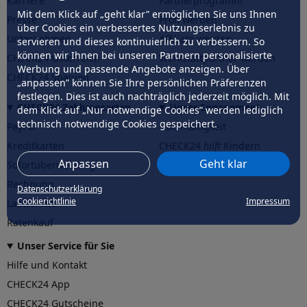
Karriere
Partnerprogramm
Mit dem Klick auf „geht klar” ermöglichen Sie uns Ihnen
Presse
Profi werden
über Cookies ein verbessertes Nutzungserlebnis zu
Unternehmen
Affiliate werden
servieren und dieses kontinuierlich zu verbessern. So
können wir Ihnen bei unseren Partnern personalisierte
CHECK24 Österreich
Werkstattpartner werden
Werbung und passende Angebote anzeigen. Über
CHECK24 Spanien
„anpassen” können Sie Ihre persönlichen Präferenzen
festlegen. Dies ist auch nachträglich jederzeit möglich. Mit
CHECK24 Zahlungsarten
Unser Engagement
dem Klick auf „Nur notwendige Cookies” werden lediglich
technisch notwendige Cookies gespeichert.
PayPal
Nachhaltigkeit
Kreditkarten
CHECK24
hilft
Kindern
Anpassen
Geht klar
Sofortüberweisung
CHECK24
hilft
der Natur
Rechnung
Datenschutzerklärung
Cookierichtlinie
Impressum
Lastschrift
Ratenkauf
Unser Service für Sie
Hilfe und Kontakt
CHECK24 App
CHECK24 Gutscheine