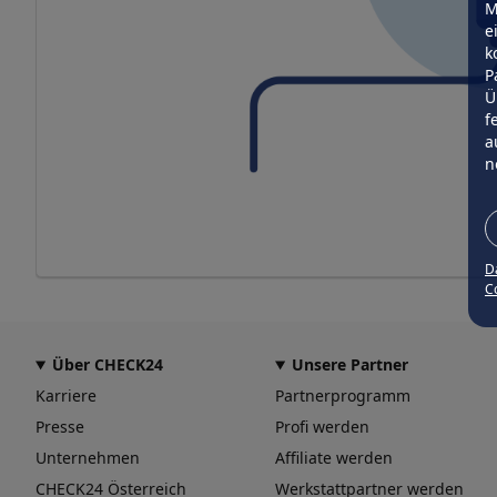
M
e
k
P
Ü
f
a
n
D
Co
Über CHECK24
Unsere Partner
Karriere
Partnerprogramm
Presse
Profi werden
Unternehmen
Affiliate werden
CHECK24 Österreich
Werkstattpartner werden