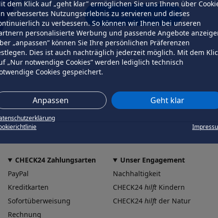
it dem Klick auf „geht klar” ermöglichen Sie uns Ihnen über Cooki
in verbessertes Nutzungserlebnis zu servieren und dieses
erneut versuchen
ontinuierlich zu verbessern. So können wir Ihnen bei unseren
artnern personalisierte Werbung und passende Angebote anzeige
ber „anpassen” können Sie Ihre persönlichen Präferenzen
estlegen. Dies ist auch nachträglich jederzeit möglich. Mit dem Kli
uf „Nur notwendige Cookies” werden lediglich technisch
otwendige Cookies gespeichert.
Anpassen
Geht klar
atenschutzerklärung
okierichtlinie
Impress
CHECK24 Zahlungsarten
Unser Engagement
PayPal
Nachhaltigkeit
Kreditkarten
CHECK24
hilft
Kindern
Sofortüberweisung
CHECK24
hilft
der Natur
Rechnung