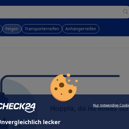
Felgen
Transporterreifen
Anhängerreifen
Nur notwendige Cooki
Hoppla, da ist etwas sc
nvergleichlich lecker