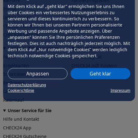
Karriere
Partnerprogramm
Mit dem Klick auf „geht klar” ermöglichen Sie uns Ihnen
Presse
Profi werden
über Cookies ein verbessertes Nutzungserlebnis zu
Unternehmen
Affiliate werden
servieren und dieses kontinuierlich zu verbessern. So
können wir Ihnen bei unseren Partnern personalisierte
CHECK24 Österreich
Werkstattpartner werden
Werbung und passende Angebote anzeigen. Über
CHECK24 Spanien
„anpassen” können Sie Ihre persönlichen Präferenzen
festlegen. Dies ist auch nachträglich jederzeit möglich. Mit
CHECK24 Zahlungsarten
Unser Engagement
dem Klick auf „Nur notwendige Cookies” werden lediglich
technisch notwendige Cookies gespeichert.
PayPal
Nachhaltigkeit
Kreditkarten
CHECK24
hilft
Kindern
Anpassen
Geht klar
Sofortüberweisung
CHECK24
hilft
der Natur
Rechnung
Datenschutzerklärung
Cookierichtlinie
Impressum
Lastschrift
Ratenkauf
Unser Service für Sie
Hilfe und Kontakt
CHECK24 App
CHECK24 Gutscheine