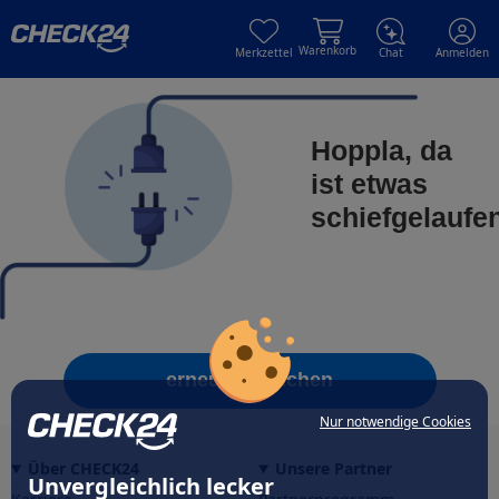
Skip to main content
Skip to main content
Warenkorb
Merkzettel
Chat
Anmelden
Hoppla, da
ist etwas
schiefgelaufe
erneut versuchen
Nur notwendige Cookies
Über CHECK24
Unsere Partner
Unvergleichlich lecker