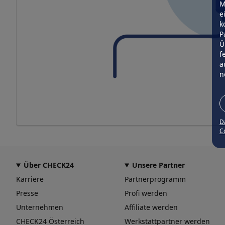
M
e
k
P
Ü
f
a
n
D
Co
Über CHECK24
Unsere Partner
Karriere
Partnerprogramm
Presse
Profi werden
Unternehmen
Affiliate werden
CHECK24 Österreich
Werkstattpartner werden