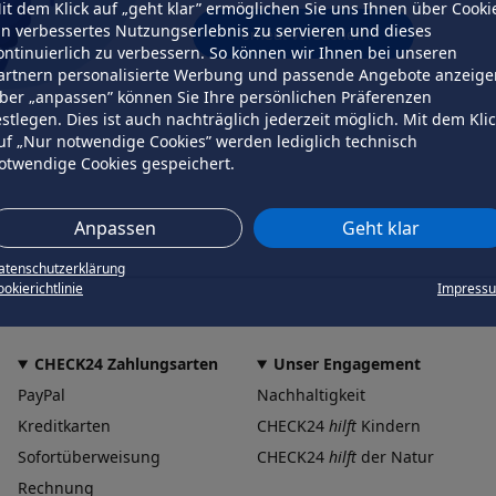
it dem Klick auf „geht klar” ermöglichen Sie uns Ihnen über Cooki
in verbessertes Nutzungserlebnis zu servieren und dieses
erneut versuchen
ontinuierlich zu verbessern. So können wir Ihnen bei unseren
artnern personalisierte Werbung und passende Angebote anzeige
ber „anpassen” können Sie Ihre persönlichen Präferenzen
estlegen. Dies ist auch nachträglich jederzeit möglich. Mit dem Kli
uf „Nur notwendige Cookies” werden lediglich technisch
otwendige Cookies gespeichert.
Anpassen
Geht klar
atenschutzerklärung
okierichtlinie
Impress
CHECK24 Zahlungsarten
Unser Engagement
PayPal
Nachhaltigkeit
Kreditkarten
CHECK24
hilft
Kindern
Sofortüberweisung
CHECK24
hilft
der Natur
Rechnung