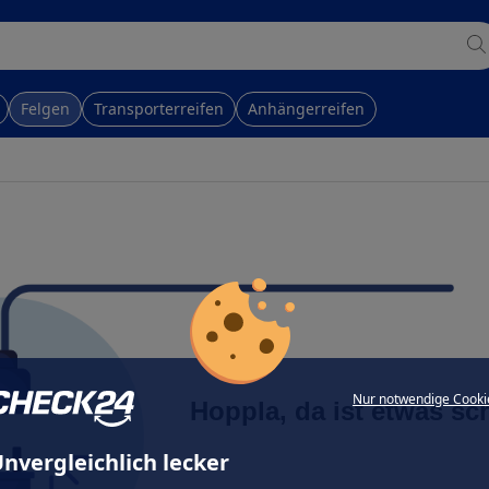
Felgen
Transporterreifen
Anhängerreifen
Nur notwendige Cooki
Hoppla, da ist etwas sc
nvergleichlich lecker