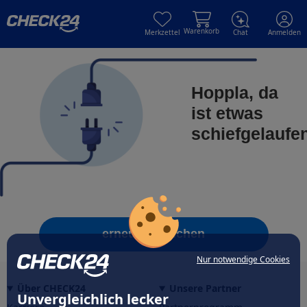
Skip to main content
Skip to main content
Warenkorb
Merkzettel
Chat
Anmelden
Hoppla, da
ist etwas
schiefgelaufe
erneut versuchen
Nur notwendige Cookies
Über CHECK24
Unsere Partner
Unvergleichlich lecker