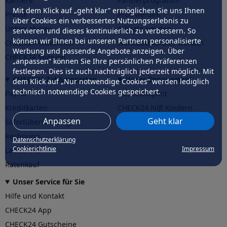
Karriere
Partnerprogramm
Mit dem Klick auf „geht klar” ermöglichen Sie uns Ihnen
Presse
Profi werden
über Cookies ein verbessertes Nutzungserlebnis zu
Unternehmen
Affiliate werden
servieren und dieses kontinuierlich zu verbessern. So
können wir Ihnen bei unseren Partnern personalisierte
CHECK24 Österreich
Werkstattpartner werden
Werbung und passende Angebote anzeigen. Über
CHECK24 Spanien
„anpassen” können Sie Ihre persönlichen Präferenzen
festlegen. Dies ist auch nachträglich jederzeit möglich. Mit
CHECK24 Zahlungsarten
Unser Engagement
dem Klick auf „Nur notwendige Cookies” werden lediglich
technisch notwendige Cookies gespeichert.
PayPal
Nachhaltigkeit
Kreditkarten
CHECK24
hilft
Kindern
Anpassen
Geht klar
Sofortüberweisung
CHECK24
hilft
der Natur
Rechnung
Datenschutzerklärung
Cookierichtlinie
Impressum
Lastschrift
Ratenkauf
Unser Service für Sie
Hilfe und Kontakt
CHECK24 App
CHECK24 Gutscheine