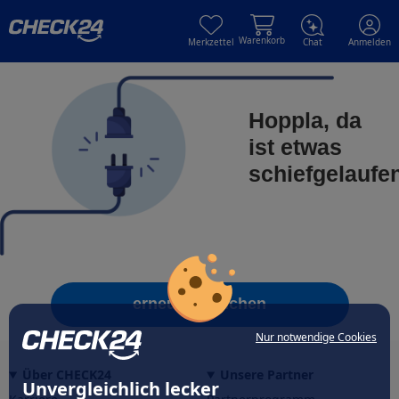
Skip to main content
Skip to main content
Warenkorb
Merkzettel
Chat
Anmelden
Hoppla, da
ist etwas
schiefgelaufe
erneut versuchen
Nur notwendige Cookies
Über CHECK24
Unsere Partner
Unvergleichlich lecker