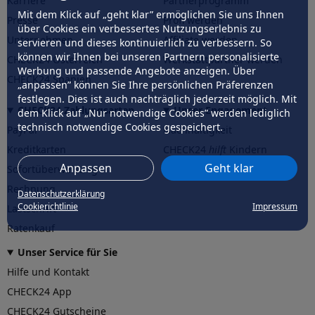
Karriere
Partnerprogramm
Mit dem Klick auf „geht klar” ermöglichen Sie uns Ihnen
Presse
Profi werden
über Cookies ein verbessertes Nutzungserlebnis zu
Unternehmen
Affiliate werden
servieren und dieses kontinuierlich zu verbessern. So
können wir Ihnen bei unseren Partnern personalisierte
CHECK24 Österreich
Werkstattpartner werden
Werbung und passende Angebote anzeigen. Über
CHECK24 Spanien
„anpassen” können Sie Ihre persönlichen Präferenzen
festlegen. Dies ist auch nachträglich jederzeit möglich. Mit
CHECK24 Zahlungsarten
Unser Engagement
dem Klick auf „Nur notwendige Cookies” werden lediglich
technisch notwendige Cookies gespeichert.
PayPal
Nachhaltigkeit
Kreditkarten
CHECK24
hilft
Kindern
Anpassen
Geht klar
Sofortüberweisung
CHECK24
hilft
der Natur
Rechnung
Datenschutzerklärung
Cookierichtlinie
Impressum
Lastschrift
Ratenkauf
Unser Service für Sie
Hilfe und Kontakt
CHECK24 App
CHECK24 Gutscheine