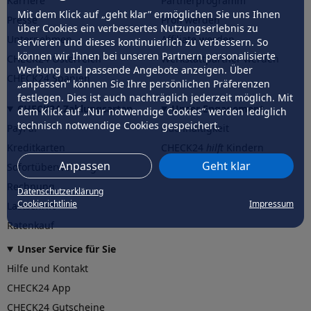
Karriere
Partnerprogramm
Mit dem Klick auf „geht klar” ermöglichen Sie uns Ihnen
Presse
Profi werden
über Cookies ein verbessertes Nutzungserlebnis zu
Unternehmen
Affiliate werden
servieren und dieses kontinuierlich zu verbessern. So
können wir Ihnen bei unseren Partnern personalisierte
CHECK24 Österreich
Werkstattpartner werden
Werbung und passende Angebote anzeigen. Über
CHECK24 Spanien
„anpassen” können Sie Ihre persönlichen Präferenzen
festlegen. Dies ist auch nachträglich jederzeit möglich. Mit
CHECK24 Zahlungsarten
Unser Engagement
dem Klick auf „Nur notwendige Cookies” werden lediglich
technisch notwendige Cookies gespeichert.
PayPal
Nachhaltigkeit
Kreditkarten
CHECK24
hilft
Kindern
Anpassen
Geht klar
Sofortüberweisung
CHECK24
hilft
der Natur
Rechnung
Datenschutzerklärung
Cookierichtlinie
Impressum
Lastschrift
Ratenkauf
Unser Service für Sie
Hilfe und Kontakt
CHECK24 App
CHECK24 Gutscheine