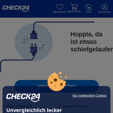
Skip to main content
Skip to main content
Warenkorb
Merkzettel
Chat
Anmelden
Hoppla, da
ist etwas
schiefgelaufe
erneut versuchen
Nur notwendige Cookies
Über CHECK24
Unsere Partner
Unvergleichlich lecker