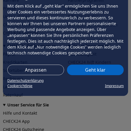
Karriere
Partnerprogramm
Mit dem Klick auf „geht klar” ermöglichen Sie uns Ihnen
Presse
Profi werden
über Cookies ein verbessertes Nutzungserlebnis zu
Unternehmen
Affiliate werden
servieren und dieses kontinuierlich zu verbessern. So
können wir Ihnen bei unseren Partnern personalisierte
CHECK24 Österreich
Werkstattpartner werden
Werbung und passende Angebote anzeigen. Über
CHECK24 Spanien
„anpassen” können Sie Ihre persönlichen Präferenzen
festlegen. Dies ist auch nachträglich jederzeit möglich. Mit
CHECK24 Zahlungsarten
Unser Engagement
dem Klick auf „Nur notwendige Cookies” werden lediglich
technisch notwendige Cookies gespeichert.
PayPal
Nachhaltigkeit
Kreditkarten
CHECK24
hilft
Kindern
Anpassen
Geht klar
Sofortüberweisung
CHECK24
hilft
der Natur
Rechnung
Datenschutzerklärung
Cookierichtlinie
Impressum
Lastschrift
Ratenkauf
Unser Service für Sie
Hilfe und Kontakt
CHECK24 App
CHECK24 Gutscheine