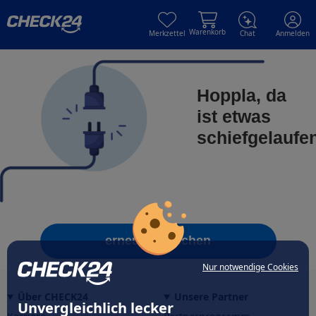
Skip to main content
Skip to main content
Warenkorb
Merkzettel
Chat
Anmelden
Hoppla, da
ist etwas
schiefgelaufe
erneut versuchen
Nur notwendige Cookies
Über CHECK24
Unsere Partner
Unvergleichlich lecker