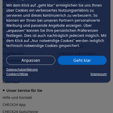
Karriere
Partnerprogramm
Mit dem Klick auf „geht klar” ermöglichen Sie uns Ihnen
Presse
Profi werden
über Cookies ein verbessertes Nutzungserlebnis zu
Unternehmen
Affiliate werden
servieren und dieses kontinuierlich zu verbessern. So
können wir Ihnen bei unseren Partnern personalisierte
CHECK24 Österreich
Werkstattpartner werden
Werbung und passende Angebote anzeigen. Über
CHECK24 Spanien
„anpassen” können Sie Ihre persönlichen Präferenzen
festlegen. Dies ist auch nachträglich jederzeit möglich. Mit
CHECK24 Zahlungsarten
Unser Engagement
dem Klick auf „Nur notwendige Cookies” werden lediglich
technisch notwendige Cookies gespeichert.
PayPal
Nachhaltigkeit
Kreditkarten
CHECK24
hilft
Kindern
Anpassen
Geht klar
Sofortüberweisung
CHECK24
hilft
der Natur
Rechnung
Datenschutzerklärung
Cookierichtlinie
Impressum
Lastschrift
Ratenkauf
Unser Service für Sie
Hilfe und Kontakt
CHECK24 App
CHECK24 Gutscheine