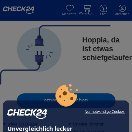
Skip to main content
Skip to main content
Warenkorb
Merkzettel
Chat
Anmelden
Hoppla, da
ist etwas
schiefgelaufe
erneut versuchen
Nur notwendige Cookies
Über CHECK24
Unsere Partner
Unvergleichlich lecker