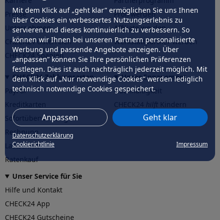
Karriere
Partnerprogramm
Mit dem Klick auf „geht klar” ermöglichen Sie uns Ihnen
Presse
Profi werden
über Cookies ein verbessertes Nutzungserlebnis zu
Unternehmen
Affiliate werden
servieren und dieses kontinuierlich zu verbessern. So
können wir Ihnen bei unseren Partnern personalisierte
CHECK24 Österreich
Werkstattpartner werden
Werbung und passende Angebote anzeigen. Über
CHECK24 Spanien
„anpassen” können Sie Ihre persönlichen Präferenzen
festlegen. Dies ist auch nachträglich jederzeit möglich. Mit
CHECK24 Zahlungsarten
Unser Engagement
dem Klick auf „Nur notwendige Cookies” werden lediglich
technisch notwendige Cookies gespeichert.
PayPal
Nachhaltigkeit
Kreditkarten
CHECK24
hilft
Kindern
Anpassen
Geht klar
Sofortüberweisung
CHECK24
hilft
der Natur
Rechnung
Datenschutzerklärung
Cookierichtlinie
Impressum
Lastschrift
Ratenkauf
Unser Service für Sie
Hilfe und Kontakt
CHECK24 App
CHECK24 Gutscheine