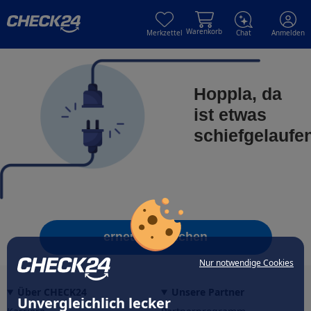
Skip to main content
Skip to main content
Warenkorb
Merkzettel
Chat
Anmelden
Hoppla, da
ist etwas
schiefgelaufe
erneut versuchen
Nur notwendige Cookies
Über CHECK24
Unsere Partner
Unvergleichlich lecker