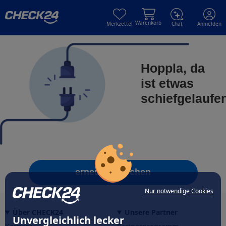
Skip to main content
Skip to main content
Warenkorb
Merkzettel
Chat
Anmelden
Hoppla, da
ist etwas
schiefgelaufe
erneut versuchen
Nur notwendige Cookies
Über CHECK24
Unsere Partner
Unvergleichlich lecker