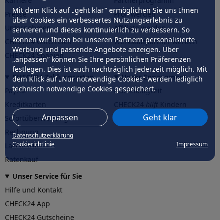
Karriere
Partnerprogramm
Mit dem Klick auf „geht klar” ermöglichen Sie uns Ihnen
Presse
Profi werden
über Cookies ein verbessertes Nutzungserlebnis zu
Unternehmen
Affiliate werden
servieren und dieses kontinuierlich zu verbessern. So
können wir Ihnen bei unseren Partnern personalisierte
CHECK24 Österreich
Werkstattpartner werden
Werbung und passende Angebote anzeigen. Über
CHECK24 Spanien
„anpassen” können Sie Ihre persönlichen Präferenzen
festlegen. Dies ist auch nachträglich jederzeit möglich. Mit
CHECK24 Zahlungsarten
Unser Engagement
dem Klick auf „Nur notwendige Cookies” werden lediglich
technisch notwendige Cookies gespeichert.
PayPal
Nachhaltigkeit
Kreditkarten
CHECK24
hilft
Kindern
Anpassen
Geht klar
Sofortüberweisung
CHECK24
hilft
der Natur
Rechnung
Datenschutzerklärung
Cookierichtlinie
Impressum
Lastschrift
Ratenkauf
Unser Service für Sie
Hilfe und Kontakt
CHECK24 App
CHECK24 Gutscheine