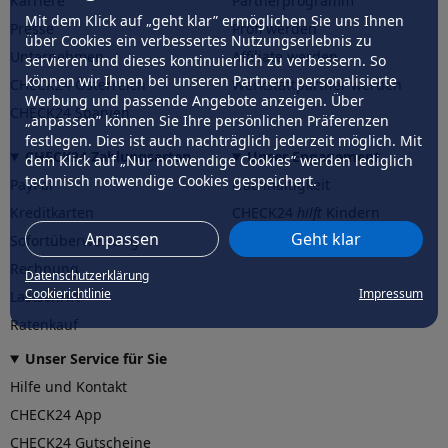
Karriere
Partnerprogramm
Mit dem Klick auf „geht klar” ermöglichen Sie uns Ihnen
Presse
Profi werden
über Cookies ein verbessertes Nutzungserlebnis zu
Unternehmen
Affiliate werden
servieren und dieses kontinuierlich zu verbessern. So
können wir Ihnen bei unseren Partnern personalisierte
CHECK24 Österreich
Werkstattpartner werden
Werbung und passende Angebote anzeigen. Über
CHECK24 Spanien
„anpassen” können Sie Ihre persönlichen Präferenzen
festlegen. Dies ist auch nachträglich jederzeit möglich. Mit
CHECK24 Zahlungsarten
Unser Engagement
dem Klick auf „Nur notwendige Cookies” werden lediglich
technisch notwendige Cookies gespeichert.
PayPal
Nachhaltigkeit
Kreditkarten
CHECK24
hilft
Kindern
Anpassen
Geht klar
Sofortüberweisung
CHECK24
hilft
der Natur
Rechnung
Datenschutzerklärung
Cookierichtlinie
Impressum
Lastschrift
Ratenkauf
Unser Service für Sie
Hilfe und Kontakt
CHECK24 App
CHECK24 Gutscheine