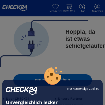
Skip to main content
Skip to main content
Warenkorb
Merkzettel
Chat
Anmelden
Hoppla, da
ist etwas
schiefgelaufe
erneut versuchen
Nur notwendige Cookies
Über CHECK24
Unsere Partner
Unvergleichlich lecker