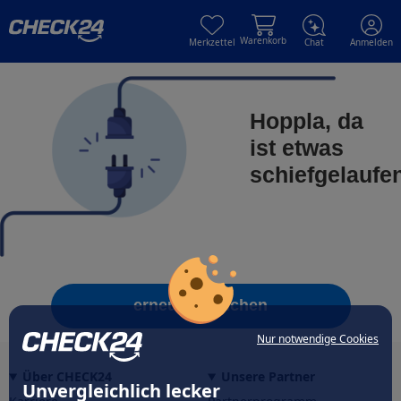
Skip to main content
Skip to main content
Warenkorb
Merkzettel
Chat
Anmelden
Hoppla, da
ist etwas
schiefgelaufe
erneut versuchen
Nur notwendige Cookies
Über CHECK24
Unsere Partner
Unvergleichlich lecker