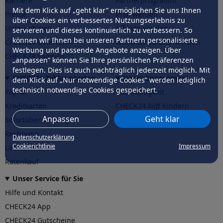
Karriere
Partnerprogramm
Mit dem Klick auf „geht klar” ermöglichen Sie uns Ihnen
Presse
Profi werden
über Cookies ein verbessertes Nutzungserlebnis zu
Unternehmen
Affiliate werden
servieren und dieses kontinuierlich zu verbessern. So
können wir Ihnen bei unseren Partnern personalisierte
CHECK24 Österreich
Werkstattpartner werden
Werbung und passende Angebote anzeigen. Über
CHECK24 Spanien
„anpassen” können Sie Ihre persönlichen Präferenzen
festlegen. Dies ist auch nachträglich jederzeit möglich. Mit
CHECK24 Zahlungsarten
Unser Engagement
dem Klick auf „Nur notwendige Cookies” werden lediglich
technisch notwendige Cookies gespeichert.
PayPal
Nachhaltigkeit
Kreditkarten
CHECK24
hilft
Kindern
Anpassen
Geht klar
Sofortüberweisung
CHECK24
hilft
der Natur
Rechnung
Datenschutzerklärung
Cookierichtlinie
Impressum
Lastschrift
Ratenkauf
Unser Service für Sie
Hilfe und Kontakt
CHECK24 App
CHECK24 Gutscheine