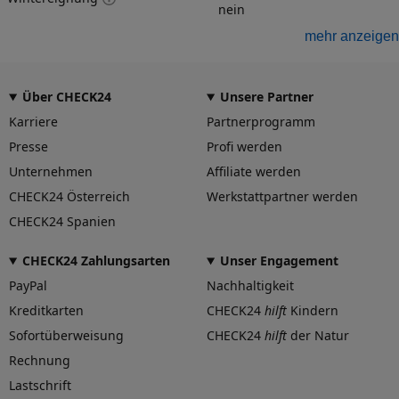
nein
Felgengutachten
mehr anzeigen
Eintragungsfrei
-
Über CHECK24
Unsere Partner
Freigabe
-
Karriere
Partnerprogramm
Gutachten Link
Presse
Profi werden
-
Unternehmen
Affiliate werden
Fahrzeug wählen
und Felgengutachten erhalten
CHECK24 Österreich
Werkstattpartner werden
Dimension
CHECK24 Spanien
Breite (in Zoll)
8,5
CHECK24 Zahlungsarten
Unser Engagement
PayPal
Nachhaltigkeit
Größe (in Zoll)
20
Kreditkarten
CHECK24
hilft
Kindern
Einpresstiefe (in mm)
Sofortüberweisung
CHECK24
hilft
der Natur
40
Rechnung
Lochkreis (Anzahl der Löcher)
5
Lastschrift