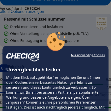
Verkauf durch
CHECK24
alle
3
Optionen anzeigen
Passend mit Schlüsselnummer
Direkt montieren und losfahren
Ohne Vorstellung bei einer Prüfstelle (z.B. TÜV)
Ohne Eintragung in die Fahrzeugpapiere
zu allen Felgen
Nur notwendige Cookies
Fabelhaft
Unvergleichlich lecker
8,9
Felgenbewertung
Mit dem Klick auf „geht klar” ermöglichen Sie uns Ihnen
Qualität & Design
9,3
über Cookies ein verbessertes Nutzungserlebnis zu
Hersteller
7,8
servieren und dieses kontinuierlich zu verbessern. So
können wir Ihnen bei unseren Partnern personalisierte
Effizienz
nicht verfügbar
Werbung und passende Angebote anzeigen. Über
„anpassen” können Sie Ihre persönlichen Präferenzen
Kundenbewertungen
10
festlegen. Dies ist auch nachträglich jederzeit möglich. Mit