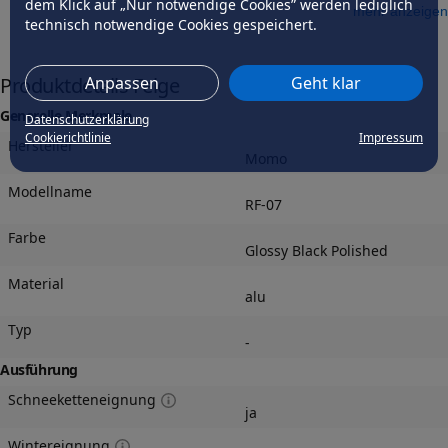
dem Klick auf „Nur notwendige Cookies” werden lediglich
mehr anzeigen
technisch notwendige Cookies gespeichert.
Anpassen
Geht klar
Produktdetails Felge
Generelle Merkmale
Datenschutzerklärung
Cookierichtlinie
Impressum
Hersteller
Momo
Modellname
RF-07
Farbe
Glossy Black Polished
Material
alu
Typ
-
Ausführung
Schneeketteneignung
ja
Wintereignung