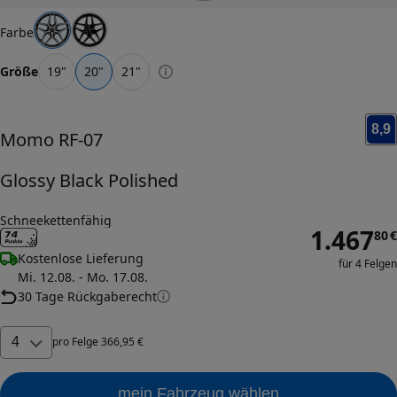
Farbe
Größe
19
"
20
"
21
"
8,9
Momo
RF-07
Glossy Black Polished
Schneekettenfähig
1.467
80
€
Kostenlose Lieferung
für 4 Felgen
Mi. 12.08. - Mo. 17.08.
30 Tage Rückgaberecht
4
pro
Felge
366
,
95
€
mein Fahrzeug wählen