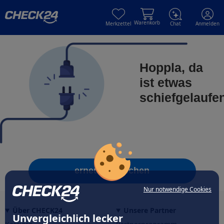
Skip to main content
Skip to main content
Warenkorb
Merkzettel
Chat
Anmelden
Hoppla, da
ist etwas
schiefgelaufe
erneut versuchen
Nur notwendige Cookies
Über CHECK24
Unsere Partner
Unvergleichlich lecker