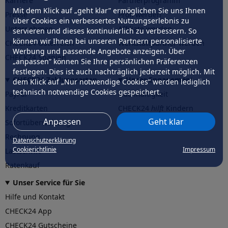
Karriere
Partnerprogramm
Mit dem Klick auf „geht klar” ermöglichen Sie uns Ihnen
Presse
Profi werden
über Cookies ein verbessertes Nutzungserlebnis zu
Unternehmen
Affiliate werden
servieren und dieses kontinuierlich zu verbessern. So
können wir Ihnen bei unseren Partnern personalisierte
CHECK24 Österreich
Werkstattpartner werden
Werbung und passende Angebote anzeigen. Über
CHECK24 Spanien
„anpassen” können Sie Ihre persönlichen Präferenzen
festlegen. Dies ist auch nachträglich jederzeit möglich. Mit
CHECK24 Zahlungsarten
Unser Engagement
dem Klick auf „Nur notwendige Cookies” werden lediglich
technisch notwendige Cookies gespeichert.
PayPal
Nachhaltigkeit
Kreditkarten
CHECK24
hilft
Kindern
Anpassen
Geht klar
Sofortüberweisung
CHECK24
hilft
der Natur
Rechnung
Datenschutzerklärung
Cookierichtlinie
Impressum
Lastschrift
Ratenkauf
Unser Service für Sie
Hilfe und Kontakt
CHECK24 App
CHECK24 Gutscheine