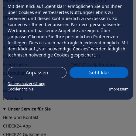
Karriere
Partnerprogramm
Mit dem Klick auf „geht klar” ermöglichen Sie uns Ihnen
Presse
Profi werden
über Cookies ein verbessertes Nutzungserlebnis zu
Unternehmen
Affiliate werden
servieren und dieses kontinuierlich zu verbessern. So
können wir Ihnen bei unseren Partnern personalisierte
CHECK24 Österreich
Werkstattpartner werden
Werbung und passende Angebote anzeigen. Über
CHECK24 Spanien
„anpassen” können Sie Ihre persönlichen Präferenzen
festlegen. Dies ist auch nachträglich jederzeit möglich. Mit
CHECK24 Zahlungsarten
Unser Engagement
dem Klick auf „Nur notwendige Cookies” werden lediglich
technisch notwendige Cookies gespeichert.
PayPal
Nachhaltigkeit
Kreditkarten
CHECK24
hilft
Kindern
Anpassen
Geht klar
Sofortüberweisung
CHECK24
hilft
der Natur
Rechnung
Datenschutzerklärung
Cookierichtlinie
Impressum
Lastschrift
Ratenkauf
Unser Service für Sie
Hilfe und Kontakt
CHECK24 App
CHECK24 Gutscheine