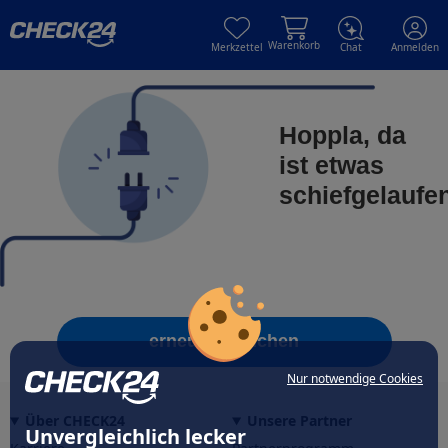
Skip to main content
Skip to main content
Warenkorb
Merkzettel
Chat
Anmelden
Hoppla, da
ist etwas
schiefgelaufe
erneut versuchen
Nur notwendige Cookies
Über CHECK24
Unsere Partner
Unvergleichlich lecker