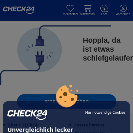
Skip to main content
Skip to main content
Warenkorb
Merkzettel
Chat
Anmelden
Hoppla, da
ist etwas
schiefgelaufe
erneut versuchen
Nur notwendige Cookies
Über CHECK24
Unsere Partner
Unvergleichlich lecker