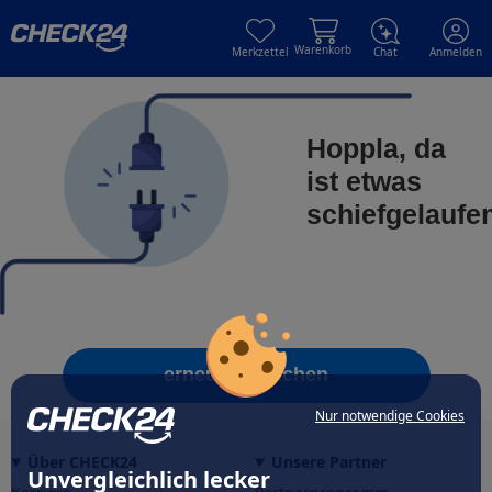
Skip to main content
Skip to main content
Warenkorb
Merkzettel
Chat
Anmelden
Hoppla, da
ist etwas
schiefgelaufe
erneut versuchen
Nur notwendige Cookies
Über CHECK24
Unsere Partner
Unvergleichlich lecker