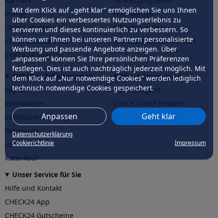
Karriere
Partnerprogramm
Mit dem Klick auf „geht klar” ermöglichen Sie uns Ihnen
Presse
Profi werden
über Cookies ein verbessertes Nutzungserlebnis zu
Unternehmen
Affiliate werden
servieren und dieses kontinuierlich zu verbessern. So
können wir Ihnen bei unseren Partnern personalisierte
CHECK24 Österreich
Werkstattpartner werden
Werbung und passende Angebote anzeigen. Über
CHECK24 Spanien
„anpassen” können Sie Ihre persönlichen Präferenzen
festlegen. Dies ist auch nachträglich jederzeit möglich. Mit
CHECK24 Zahlungsarten
Unser Engagement
dem Klick auf „Nur notwendige Cookies” werden lediglich
technisch notwendige Cookies gespeichert.
PayPal
Nachhaltigkeit
Kreditkarten
CHECK24
hilft
Kindern
Anpassen
Geht klar
Sofortüberweisung
CHECK24
hilft
der Natur
Rechnung
Datenschutzerklärung
Cookierichtlinie
Impressum
Lastschrift
Ratenkauf
Unser Service für Sie
Hilfe und Kontakt
CHECK24 App
CHECK24 Gutscheine