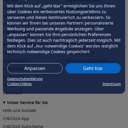
Karriere
Partnerprogramm
Mit dem Klick auf „geht klar” ermöglichen Sie uns Ihnen
Presse
Profi werden
über Cookies ein verbessertes Nutzungserlebnis zu
Unternehmen
Affiliate werden
servieren und dieses kontinuierlich zu verbessern. So
können wir Ihnen bei unseren Partnern personalisierte
CHECK24 Österreich
Werkstattpartner werden
Werbung und passende Angebote anzeigen. Über
CHECK24 Spanien
„anpassen” können Sie Ihre persönlichen Präferenzen
festlegen. Dies ist auch nachträglich jederzeit möglich. Mit
CHECK24 Zahlungsarten
Unser Engagement
dem Klick auf „Nur notwendige Cookies” werden lediglich
technisch notwendige Cookies gespeichert.
PayPal
Nachhaltigkeit
Kreditkarten
CHECK24
hilft
Kindern
Anpassen
Geht klar
Sofortüberweisung
CHECK24
hilft
der Natur
Rechnung
Datenschutzerklärung
Cookierichtlinie
Impressum
Lastschrift
Ratenkauf
Unser Service für Sie
Hilfe und Kontakt
CHECK24 App
CHECK24 Gutscheine