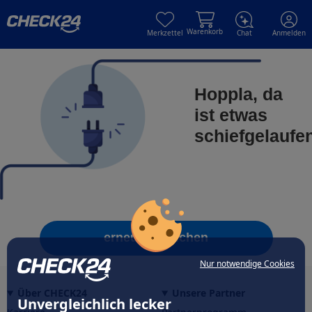
Skip to main content
Skip to main content
Warenkorb
Merkzettel
Chat
Anmelden
Hoppla, da
ist etwas
schiefgelaufe
erneut versuchen
Nur notwendige Cookies
Über CHECK24
Unsere Partner
Unvergleichlich lecker