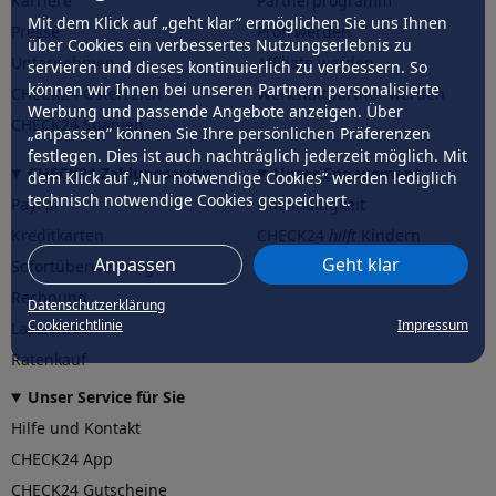
Karriere
Partnerprogramm
Mit dem Klick auf „geht klar” ermöglichen Sie uns Ihnen
Presse
Profi werden
über Cookies ein verbessertes Nutzungserlebnis zu
Unternehmen
Affiliate werden
servieren und dieses kontinuierlich zu verbessern. So
können wir Ihnen bei unseren Partnern personalisierte
CHECK24 Österreich
Werkstattpartner werden
Werbung und passende Angebote anzeigen. Über
CHECK24 Spanien
„anpassen” können Sie Ihre persönlichen Präferenzen
festlegen. Dies ist auch nachträglich jederzeit möglich. Mit
CHECK24 Zahlungsarten
Unser Engagement
dem Klick auf „Nur notwendige Cookies” werden lediglich
technisch notwendige Cookies gespeichert.
PayPal
Nachhaltigkeit
Kreditkarten
CHECK24
hilft
Kindern
Anpassen
Geht klar
Sofortüberweisung
CHECK24
hilft
der Natur
Rechnung
Datenschutzerklärung
Cookierichtlinie
Impressum
Lastschrift
Ratenkauf
Unser Service für Sie
Hilfe und Kontakt
CHECK24 App
CHECK24 Gutscheine