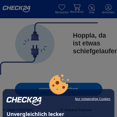
Skip to main content
Skip to main content
Warenkorb
Merkzettel
Chat
Anmelden
Hoppla, da
ist etwas
schiefgelaufe
erneut versuchen
Nur notwendige Cookies
Über CHECK24
Unsere Partner
Unvergleichlich lecker