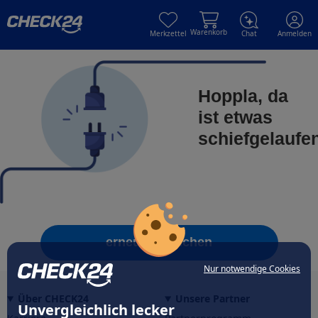
Skip to main content
Skip to main content
Warenkorb
Merkzettel
Chat
Anmelden
Hoppla, da
ist etwas
schiefgelaufe
erneut versuchen
Nur notwendige Cookies
Über CHECK24
Unsere Partner
Unvergleichlich lecker