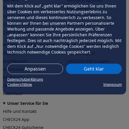
Karriere
Partnerprogramm
Mit dem Klick auf „geht klar” ermöglichen Sie uns Ihnen
Presse
Profi werden
über Cookies ein verbessertes Nutzungserlebnis zu
Unternehmen
Affiliate werden
servieren und dieses kontinuierlich zu verbessern. So
können wir Ihnen bei unseren Partnern personalisierte
CHECK24 Österreich
Werkstattpartner werden
Werbung und passende Angebote anzeigen. Über
CHECK24 Spanien
„anpassen” können Sie Ihre persönlichen Präferenzen
festlegen. Dies ist auch nachträglich jederzeit möglich. Mit
CHECK24 Zahlungsarten
Unser Engagement
dem Klick auf „Nur notwendige Cookies” werden lediglich
technisch notwendige Cookies gespeichert.
PayPal
Nachhaltigkeit
Kreditkarten
CHECK24
hilft
Kindern
Anpassen
Geht klar
Sofortüberweisung
CHECK24
hilft
der Natur
Rechnung
Datenschutzerklärung
Cookierichtlinie
Impressum
Lastschrift
Ratenkauf
Unser Service für Sie
Hilfe und Kontakt
CHECK24 App
CHECK24 Gutscheine