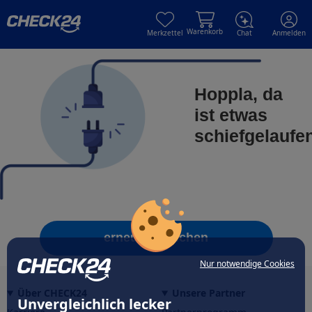
Skip to main content
Skip to main content
Warenkorb
Merkzettel
Chat
Anmelden
Hoppla, da
ist etwas
schiefgelaufe
erneut versuchen
Nur notwendige Cookies
Über CHECK24
Unsere Partner
Unvergleichlich lecker