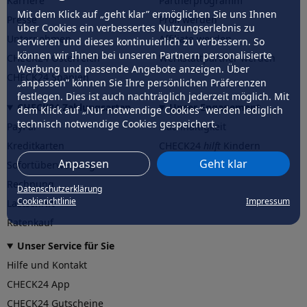
Karriere
Partnerprogramm
Mit dem Klick auf „geht klar” ermöglichen Sie uns Ihnen
Presse
Profi werden
über Cookies ein verbessertes Nutzungserlebnis zu
Unternehmen
Affiliate werden
servieren und dieses kontinuierlich zu verbessern. So
können wir Ihnen bei unseren Partnern personalisierte
CHECK24 Österreich
Werkstattpartner werden
Werbung und passende Angebote anzeigen. Über
CHECK24 Spanien
„anpassen” können Sie Ihre persönlichen Präferenzen
festlegen. Dies ist auch nachträglich jederzeit möglich. Mit
CHECK24 Zahlungsarten
Unser Engagement
dem Klick auf „Nur notwendige Cookies” werden lediglich
technisch notwendige Cookies gespeichert.
PayPal
Nachhaltigkeit
Kreditkarten
CHECK24
hilft
Kindern
Anpassen
Geht klar
Sofortüberweisung
CHECK24
hilft
der Natur
Rechnung
Datenschutzerklärung
Cookierichtlinie
Impressum
Lastschrift
Ratenkauf
Unser Service für Sie
Hilfe und Kontakt
CHECK24 App
CHECK24 Gutscheine