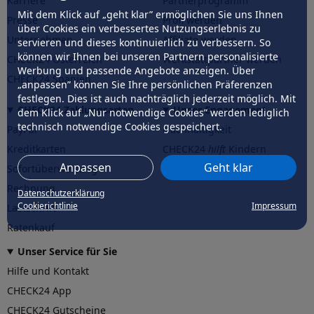
Karriere
Partnerprogramm
Mit dem Klick auf „geht klar” ermöglichen Sie uns Ihnen
Presse
Profi werden
über Cookies ein verbessertes Nutzungserlebnis zu
Unternehmen
Affiliate werden
servieren und dieses kontinuierlich zu verbessern. So
können wir Ihnen bei unseren Partnern personalisierte
CHECK24 Österreich
Werkstattpartner werden
Werbung und passende Angebote anzeigen. Über
CHECK24 Spanien
„anpassen” können Sie Ihre persönlichen Präferenzen
festlegen. Dies ist auch nachträglich jederzeit möglich. Mit
CHECK24 Zahlungsarten
Unser Engagement
dem Klick auf „Nur notwendige Cookies” werden lediglich
technisch notwendige Cookies gespeichert.
PayPal
Nachhaltigkeit
Kreditkarten
CHECK24
hilft
Kindern
Anpassen
Geht klar
Sofortüberweisung
CHECK24
hilft
der Natur
Rechnung
Datenschutzerklärung
Cookierichtlinie
Impressum
Lastschrift
Ratenkauf
Unser Service für Sie
Hilfe und Kontakt
CHECK24 App
CHECK24 Gutscheine