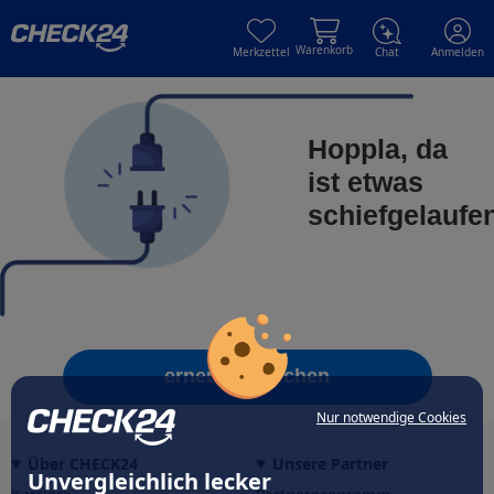
Skip to main content
Skip to main content
Warenkorb
Merkzettel
Chat
Anmelden
Hoppla, da
ist etwas
schiefgelaufe
erneut versuchen
Nur notwendige Cookies
Über CHECK24
Unsere Partner
Unvergleichlich lecker