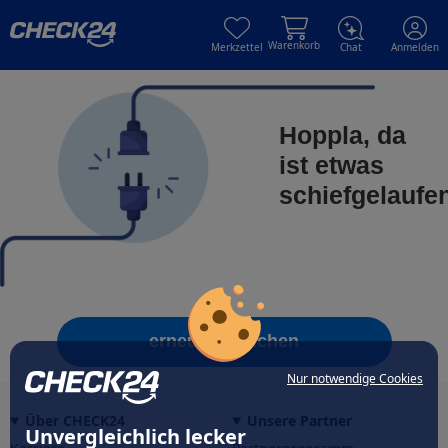
Skip to main content
Skip to main content
Warenkorb
Merkzettel
Chat
Anmelden
Hoppla, da
ist etwas
schiefgelaufe
erneut versuchen
Nur notwendige Cookies
Über CHECK24
Unsere Partner
Unvergleichlich lecker