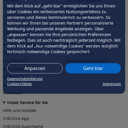
Karriere
Partnerprogramm
Mit dem Klick auf „geht klar” ermöglichen Sie uns Ihnen
Presse
Profi werden
über Cookies ein verbessertes Nutzungserlebnis zu
Unternehmen
Affiliate werden
servieren und dieses kontinuierlich zu verbessern. So
können wir Ihnen bei unseren Partnern personalisierte
CHECK24 Österreich
Werkstattpartner werden
Werbung und passende Angebote anzeigen. Über
CHECK24 Spanien
„anpassen” können Sie Ihre persönlichen Präferenzen
festlegen. Dies ist auch nachträglich jederzeit möglich. Mit
CHECK24 Zahlungsarten
Unser Engagement
dem Klick auf „Nur notwendige Cookies” werden lediglich
technisch notwendige Cookies gespeichert.
PayPal
Nachhaltigkeit
Kreditkarten
CHECK24
hilft
Kindern
Anpassen
Geht klar
Sofortüberweisung
CHECK24
hilft
der Natur
Rechnung
Datenschutzerklärung
Cookierichtlinie
Impressum
Lastschrift
Ratenkauf
Unser Service für Sie
Hilfe und Kontakt
CHECK24 App
CHECK24 Gutscheine