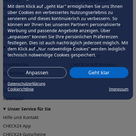
Karriere
Partnerprogramm
Mit dem Klick auf „geht klar” ermöglichen Sie uns Ihnen
Presse
Profi werden
über Cookies ein verbessertes Nutzungserlebnis zu
Unternehmen
Affiliate werden
servieren und dieses kontinuierlich zu verbessern. So
können wir Ihnen bei unseren Partnern personalisierte
CHECK24 Österreich
Werkstattpartner werden
Werbung und passende Angebote anzeigen. Über
CHECK24 Spanien
„anpassen” können Sie Ihre persönlichen Präferenzen
festlegen. Dies ist auch nachträglich jederzeit möglich. Mit
CHECK24 Zahlungsarten
Unser Engagement
dem Klick auf „Nur notwendige Cookies” werden lediglich
technisch notwendige Cookies gespeichert.
PayPal
Nachhaltigkeit
Kreditkarten
CHECK24
hilft
Kindern
Anpassen
Geht klar
Sofortüberweisung
CHECK24
hilft
der Natur
Rechnung
Datenschutzerklärung
Cookierichtlinie
Impressum
Lastschrift
Ratenkauf
Unser Service für Sie
Hilfe und Kontakt
CHECK24 App
CHECK24 Gutscheine