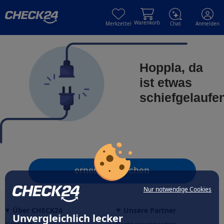
Skip to main content
Skip to main content
Warenkorb
Merkzettel
Chat
Anmelden
Hoppla, da
ist etwas
schiefgelaufe
erneut versuchen
Nur notwendige Cookies
Über CHECK24
Unsere Partner
Unvergleichlich lecker