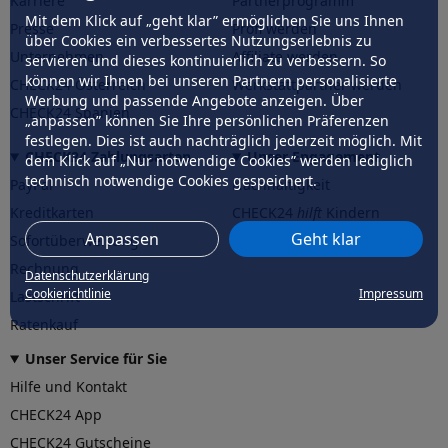
Karriere
Partnerprogramm
Mit dem Klick auf „geht klar” ermöglichen Sie uns Ihnen
Presse
Profi werden
über Cookies ein verbessertes Nutzungserlebnis zu
Unternehmen
Affiliate werden
servieren und dieses kontinuierlich zu verbessern. So
können wir Ihnen bei unseren Partnern personalisierte
CHECK24 Österreich
Werkstattpartner werden
Werbung und passende Angebote anzeigen. Über
CHECK24 Spanien
„anpassen” können Sie Ihre persönlichen Präferenzen
festlegen. Dies ist auch nachträglich jederzeit möglich. Mit
CHECK24 Zahlungsarten
Unser Engagement
dem Klick auf „Nur notwendige Cookies” werden lediglich
technisch notwendige Cookies gespeichert.
PayPal
Nachhaltigkeit
Kreditkarten
CHECK24
hilft
Kindern
Anpassen
Geht klar
Sofortüberweisung
CHECK24
hilft
der Natur
Rechnung
Datenschutzerklärung
Cookierichtlinie
Impressum
Lastschrift
Ratenkauf
Unser Service für Sie
Hilfe und Kontakt
CHECK24 App
CHECK24 Gutscheine