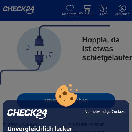
Skip to main content
Skip to main content
Warenkorb
Merkzettel
Chat
Anmelden
Hoppla, da
ist etwas
schiefgelaufe
erneut versuchen
Nur notwendige Cookies
Über CHECK24
Unsere Partner
Unvergleichlich lecker