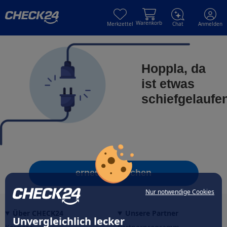
Skip to main content
Skip to main content
Warenkorb
Merkzettel
Chat
Anmelden
Hoppla, da
ist etwas
schiefgelaufe
erneut versuchen
Nur notwendige Cookies
Über CHECK24
Unsere Partner
Unvergleichlich lecker