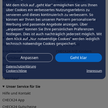
Karriere
Partnerprogramm
Mit dem Klick auf „geht klar” ermöglichen Sie uns Ihnen
Presse
Profi werden
über Cookies ein verbessertes Nutzungserlebnis zu
Unternehmen
Affiliate werden
servieren und dieses kontinuierlich zu verbessern. So
können wir Ihnen bei unseren Partnern personalisierte
CHECK24 Österreich
Werkstattpartner werden
Werbung und passende Angebote anzeigen. Über
CHECK24 Spanien
„anpassen” können Sie Ihre persönlichen Präferenzen
festlegen. Dies ist auch nachträglich jederzeit möglich. Mit
CHECK24 Zahlungsarten
Unser Engagement
dem Klick auf „Nur notwendige Cookies” werden lediglich
technisch notwendige Cookies gespeichert.
PayPal
Nachhaltigkeit
Kreditkarten
CHECK24
hilft
Kindern
Anpassen
Geht klar
Sofortüberweisung
CHECK24
hilft
der Natur
Rechnung
Datenschutzerklärung
Cookierichtlinie
Impressum
Lastschrift
Ratenkauf
Unser Service für Sie
Hilfe und Kontakt
CHECK24 App
CHECK24 Gutscheine