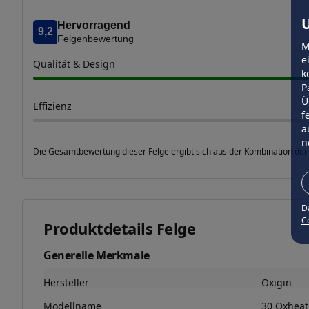
U
Hervorragend
9,2
Felgenbewertung
M
e
Qualität & Design
k
P
Ü
Effizienz
f
a
n
Die Gesamtbewertung dieser Felge ergibt sich aus der Kombination der
D
Co
Produktdetails Felge
Generelle Merkmale
Hersteller
Oxigin
Modellname
30 Oxheat