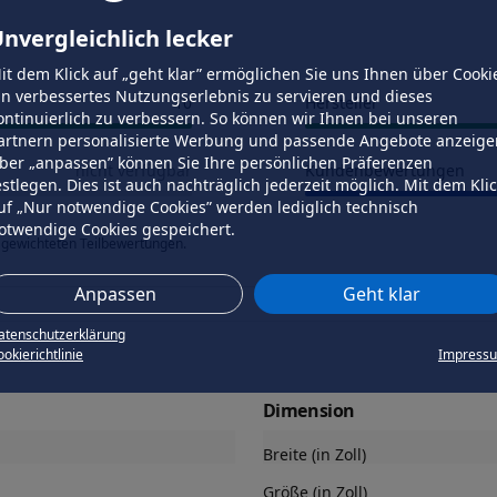
nvergleichlich lecker
it dem Klick auf „geht klar” ermöglichen Sie uns Ihnen über Cooki
in verbessertes Nutzungserlebnis zu servieren und dieses
10
Hersteller
ontinuierlich zu verbessern. So können wir Ihnen bei unseren
artnern personalisierte Werbung und passende Angebote anzeige
ber „anpassen” können Sie Ihre persönlichen Präferenzen
nicht verfügbar
Kundenbewertungen
estlegen. Dies ist auch nachträglich jederzeit möglich. Mit dem Kli
uf „Nur notwendige Cookies” werden lediglich technisch
otwendige Cookies gespeichert.
 gewichteten Teilbewertungen.
Anpassen
Geht klar
atenschutzerklärung
okierichtlinie
Impress
Dimension
Breite (in Zoll)
Größe (in Zoll)