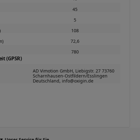
45
5
)
108
m)
72,6
780
it (GPSR)
AD Vimotion GmbH, Liebigstr. 27 73760
Scharnhausen-Ostfildern/Esslingen
Deutschland, info@oxigin.de
Unser Service für Sie