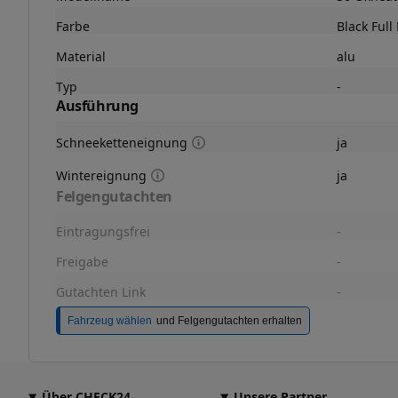
Farbe
Black Full
Material
alu
Typ
-
Ausführung
Schneeketteneignung
ja
Wintereignung
ja
Felgengutachten
Eintragungsfrei
-
Freigabe
-
Gutachten Link
-
Fahrzeug wählen
und Felgengutachten erhalten
Über CHECK24
Unsere Partner