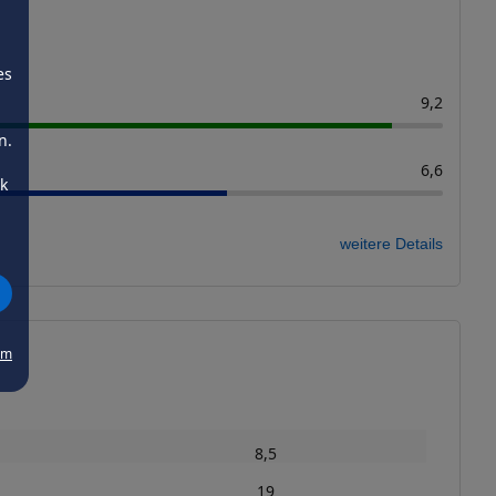
es
9,2
n.
6,6
ck
weitere Details
um
8,5
19