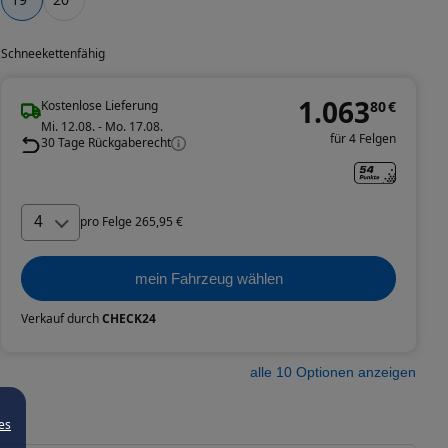
Schneekettenfähig
1.063
Kostenlose Lieferung
80
€
Mi. 12.08. - Mo. 17.08.
für 4 Felgen
30 Tage Rückgaberecht
4
pro
Felge
265
,
95
€
mein Fahrzeug wählen
Verkauf durch
CHECK24
alle
10
Optionen anzeigen
es