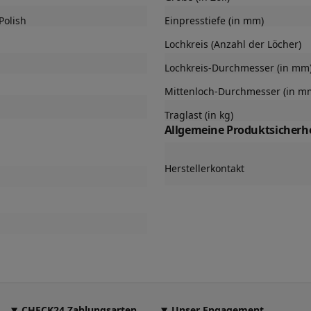
 Polish
Einpresstiefe (in mm)
Lochkreis (Anzahl der Löcher)
Lochkreis-Durchmesser (in mm
Mittenloch-Durchmesser (in m
Traglast (in kg)
Allgemeine Produktsicherhe
Herstellerkontakt
CHECK24 Zahlungsarten
Unser Engagement