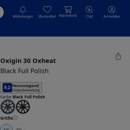
Warenkorb
Mitteilungen
Merkzettel
Chat
Anmelden
Oxigin
30 Oxheat
Black Full Polish
Hervorragend
9,2
Felgenbewertung
Farbe
Black Full Polish
Größe
19
"
20
"